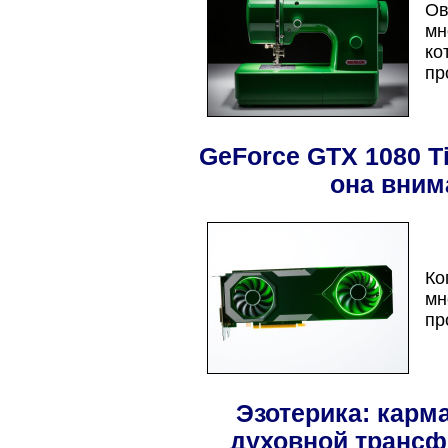
Ов
мн
ко
пр
GeForce GTX 1080 Ti
она вним
Ко
мн
пр
Эзотерика: карм
духовной трансф