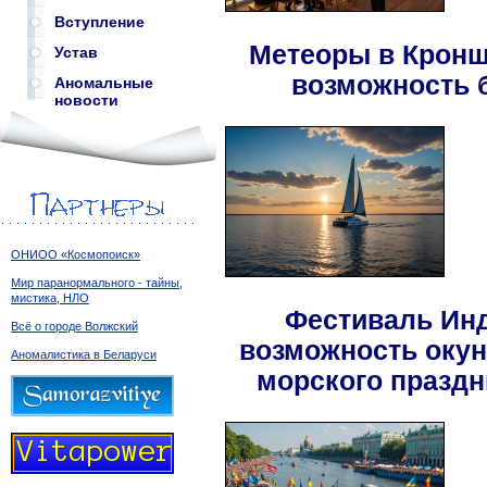
Вступление
Метеоры в Кронш
Устав
возможность 
Аномальные
новости
ОНИОО «Космопоиск»
Мир паранормального - тайны,
мистика, НЛО
Фестиваль Инд
Всё о городе Волжский
возможность окун
Аномалистика в Беларуси
морского праздн