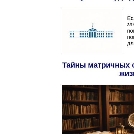
Ес
за
по
по
дл
Тайны матричных с
жиз