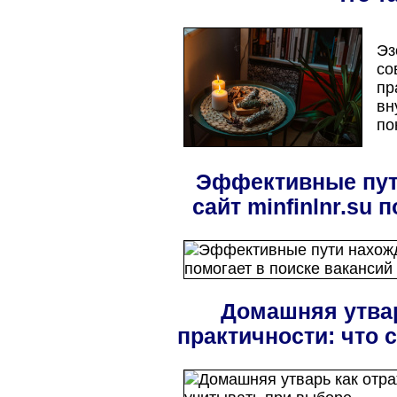
Эз
со
пр
вн
по
Эффективные пут
сайт minfinlnr.su 
Домашняя утвар
практичности: что 