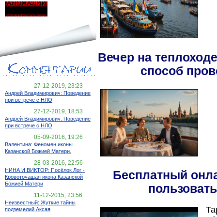
Вечер на теплоход
способ пров
27-12-2019, 23:23
Андрей Владимирович: Поведение
при встрече с НЛО
27-12-2019, 18:53
Андрей Владимирович: Поведение
при встрече с НЛО
05-09-2016, 19:26
Валентина: Феномен иконы
Казанской Божией Матери.
28-03-2016, 22:56
НИНА И ВИКТОР: Посёлок Лог -
Бесплатный онла
Кровоточащая икона Казанской
Божией Матери
пользовать
11-12-2015, 23:56
Неизвестный: Жуткие тайны
Та
подземелий Аксая