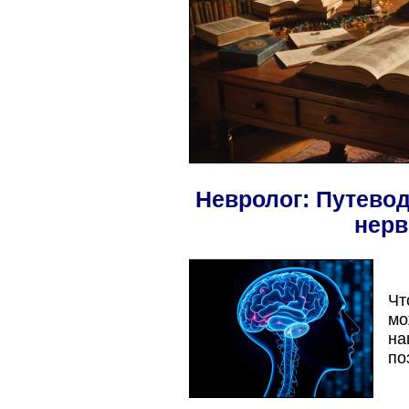
Невролог: Путево
нерв
Чт
мо
на
по