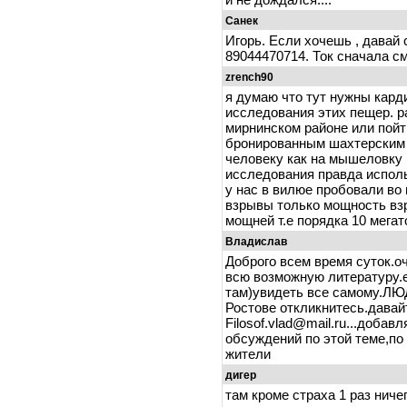
Санек
Игорь. Если хочешь , давай 
89044470714. Ток сначала с
zrench90
я думаю что тут нужны кард
исследования этих пещер. ра
мирнинском районе или пой
бронированным шахтерским "
человеку как на мышеловку 
исследования правда исполь
у нас в вилюе пробовали во
взрывы только мощность вз
мощней т.е порядка 10 мегат
Владислав
Доброго всем время суток.о
всю возможную литературу.е
там)увидеть все самому.ЛЮ
Ростове откликнитесь.давай
Filosof.vlad@mail.ru...добав
обсуждений по этой теме,по
жители
дигер
там кроме страха 1 раз ниче