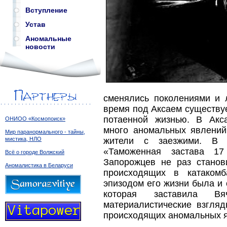
Вступление
Устав
Аномальные
новости
сменялись поколениями и 
время под Аксаем существу
потаенной жизнью. В Акса
ОНИОО «Космопоиск»
много аномальных явлений
Мир паранормального - тайны,
жители с заезжими. В А
мистика, НЛО
«Таможенная застава 17
Всё о городе Волжский
Запорожцев не раз станов
Аномалистика в Беларуси
происходящих в катакомб
эпизодом его жизни была и 
которая заставила Вя
материалистические взгляд
происходящих аномальных 