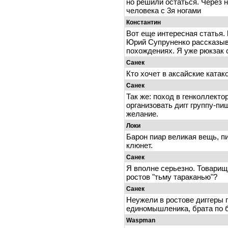
но решили остаться. Через 
человека с 3я ногами
Константин
Вот еще интересная статья. 
Юрий Супруненко рассказыв
похождениях. Я уже рюкзак 
Санек
Кто хочет в аксайские ката
Санек
Так же: поход в генколлекто
организовать дигг группу-пиш
желание.
Локи
Барон пиар великая вещь, пи
клюнет.
Санек
Я вполне серьезно. Товарищ
ростов "тьму тараканью"?
Санек
Неужели в ростове диггеры
единомышленика, брата по б
Waspman