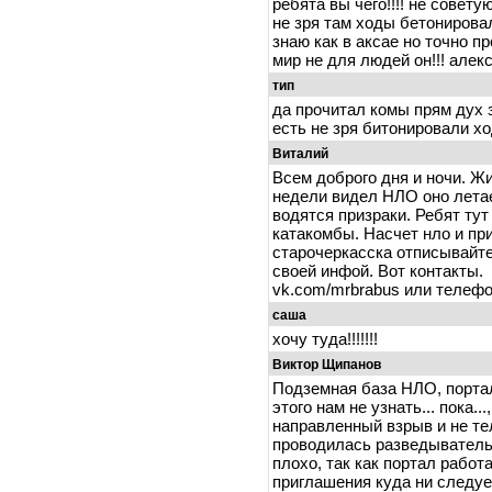
ребята вы чего!!!! не совету
не зря там ходы бетонировал
знаю как в аксае но точно пр
мир не для людей он!!! алек
тип
да прочитал комы прям дух 
есть не зря битонировали х
Виталий
Всем доброго дня и ночи. Жи
недели видел НЛО оно лета
водятся призраки. Ребят тут
катакомбы. Насчет нло и при
старочеркасска отписывайте
своей инфой. Вот контакты.
vk.com/mrbrabus или телеф
саша
хочу туда!!!!!!!
Виктор Щипанов
Подземная база НЛО, портал
этого нам не узнать... пока.
направленный взрыв и не те
проводилась разведывательн
плохо, так как портал работ
приглашения куда ни след