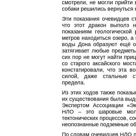
смотрели, не могли прийти 
собаки решились вернуться 
Эти показания очевидцев с
что этот дракон выполз 
показаниям геологической 
метров находиться озеро, а
воды Дона образуют ещё од
затягивает любые предметы
сих пор не могут найти пр
со старого аксайского мос
констатировали, что эта в
силой, даже стальные с
предела.
Из этих ходов также показ
их существования была выд
Экспертом Ассоциации «Эк
НЛО – это шаровые молн
тектонических процессов, с
неопознанные подземные об
По словам очевидцев НЛО п