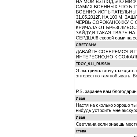
НА МОЙ ВЗГЛЯД,ЭТО МИ
САМИХ ВОЕННЫХ,ЧТО Б ТУ
ВОЕННО-ИСПЫТАТЕЛЬНЫЙ
31.05.2012Г. НА 100 М. 
ЧЕРВЬ СОРОКАНОЖКУ С 
КРИЧАЛА ОТ БРЕЗГЛИВОСТ
ЗАЙДУ,И ТАКАЯ ТВАРЬ НА
СЕРДЦА!!! скорей сами на се
СВЕТЛАНА
ДАВАЙТЕ СОБЕРЕМСЯ И 
ИНТЕРЕСНО,НО К СОЖАЛЕН
TROY_911_RUSSIA
Я экстримал хочу съездить 
энтерестно там побывать. В
P.S. заранее вам блогодарин
Иван
Настя на сколько хорошо ты
нибудь устроить мне экску
Иван
Светлана если знаешь местно
степа