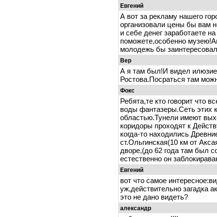
Евгений
А вот за рекламу нашего го
организовали цены бы вам н
и себе денег заработаете на
поможете,особенно музею!А
молодежь бы заинтересовали
Вер
А я там был!И видел илюзие
Ростова.Посраться там можн
Фокс
Ребята,те кто говорит что в
воды фантазеры.Сеть этих к
областью.Тунели имеют выхо
коридоры проходят к Действ
когда-то находились Древни
ст.Ольгинская(10 км от Акс
дворе,(до 62 года там был 
естественно он заблокирава
Евгений
вот что самое интересное:ви
уж,действительно загадка а
это не дано видеть?
александр