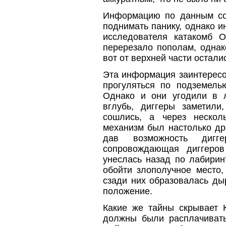
Информацию по данным со
поднимать панику, однако 
исследователя катакомб О
перерезало пополам, однак
вот от верхней части осталис
Эта информация заинтересо
прогуляться по подземелью
Однако и они угодили в л
вглубь, диггеры заметил
сошлись, а через нескол
механизм был настолько др
дав возможность дигге
сопровождающая диггеров
унеслась назад по лабири
обойти злополучное место,
сзади них образовалась ды
положение.
Какие же тайны скрывает 
должны были расплачиват