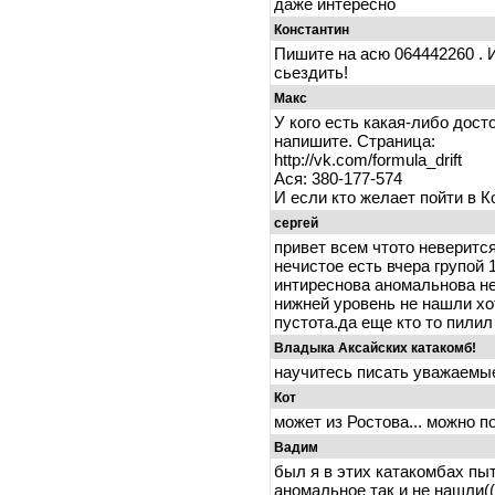
даже интересно
Константин
Пишите на асю 064442260 . 
сьездить!
Макс
У кого есть какая-либо дост
напишите. Страница:
http://vk.com/formula_drift
Ася: 380-177-574
И если кто желает пойти в К
сергей
привет всем чтото неверится
нечистое есть вчера групой 
интиреснова аномальнова не
нижней уровень не нашли хо
пустота.да еще кто то пилил
Владыка Аксайских катакомб!
научитесь писать уважаемые
Кот
может из Ростова... можно по
Вадим
был я в этих катакомбах пы
аномальное так и не нашли((