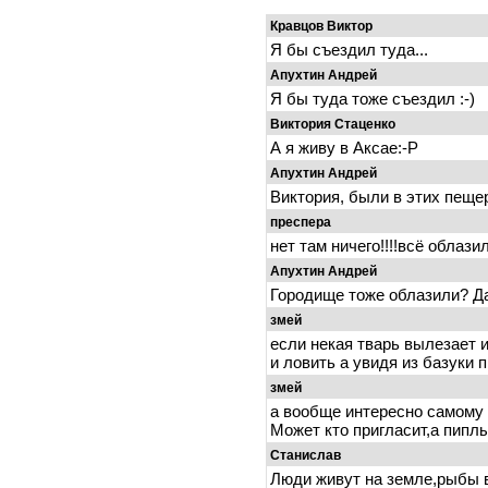
Кравцов Виктор
Я бы съездил туда...
Апухтин Андрей
Я бы туда тоже съездил :-)
Виктория Стаценко
А я живу в Аксае:-Р
Апухтин Андрей
Виктория, были в этих пеще
преспера
нет там ничего!!!!всё облазил
Апухтин Андрей
Городище тоже облазили? Д
змей
если некая тварь вылезает и
и ловить а увидя из базуки пи
змей
а вообще интересно самому т
Может кто пригласит,а пипл
Станислав
Люди живут на земле,рыбы в