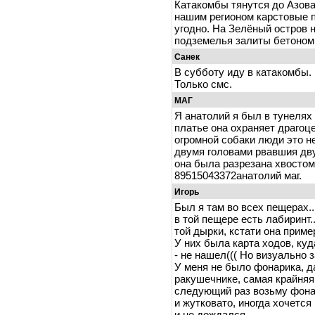
Катакомбы тянутся до Азова
нашим регионом карстовые п
угодно. На Зелёный остров н
подземелья залиты бетоном
Санек
В субботу иду в катакомбы.
Только смс.
МАГ
Я анатолий я был в тунелях
платье она охраняет драгоце
огромной собаки люди это н
двумя головами рвавшия дв
она была разрезана хвосто
89515043372анатолий маг.
Игорь
Был я там во всех пещерах...
в той пещере есть лабиринт..
той дырки, кстати она приме
У них была карта ходов, куд
- не нашел((( Но визуально 
У меня не было фонарика, да
ракушечнике, самая крайняя
следующий раз возьму фона
и жутковато, иногда хочется 
и не дождался....