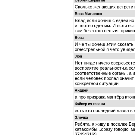
Сергей Шурыгин
Сколько желающих встретит
Вова Митченко
Влад если хочиш с ездей но
и плотно одетым. И если ес
там без этого нельзя. прики
Вова
И че ты хочеш этим скозать 
огнестрельной я чёто увиде
Jion
Нет нигде ничего сверхъест
восприятие реальности,а ес
соответственные органы, а и
если человек пропал значит 
конкретной ситуации.
Андрей
а про призрака мантёра кто
байкер из казани
есть кто последний лазел в
Элечка
Ребята, я живу в поселке Бе
катакомбы...сразу говорю, м
374943169