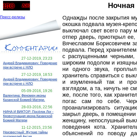
Ночная
Однажды после закрытия му
Пресс-релизы
окошка подвала музея-крепос
выключал свет всего пару 
отпер дверь, приоткрыл ее,
Вячеславом Борисовичем за
подвала. Перед хранителем
с распущенными черными, 
27-12-2019, 23:23
широким подолом и изящным
Андрей Владимирович: Поведение
при встрече с НЛО
ни одного звука, проплы
хранитель справиться с вык
27-12-2019, 18:53
Андрей Владимирович: Поведение
и изумленный так и про
при встрече с НЛО
взглядом, а та, ничуть не с
05-09-2016, 19:26
же, после того, как хранит
Валентина: Феномен иконы
Казанской Божией Матери.
погас сам по себе. Чер
проанализировать ситуаци
28-03-2016, 22:56
НИНА И ВИКТОР: Посёлок Лог -
закрыл дверь, в помещении 
Кровоточащая икона Казанской
женщину, непослушный выкл
Божией Матери
поведения кота. Храните
11-12-2015, 23:56
объяснений по поводу да
Неизвестный: Жуткие тайны
подземелий Аксая