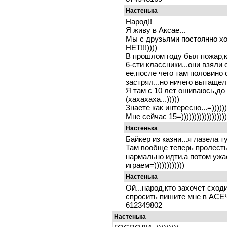
Настенька
Народ!!
Я живу в Аксае...
Мы с друзьями постоянно хо
НЕТ!!!))))
В прошлом году был пожар,к
6-сти классники...они взяли
ее,после чего там половино 
застрял...но ничего вытащел
Я там с 10 лет ошиваюсь,до 
(хахахаха...)))))
Знаете как интересно...=))))))
Мне сейчас 15=))))))))))))))))))
Настенька
Байкер из казни...я лазела ту
Там вообще теперь пролесть
нармально идти,а потом ужас
играем=))))))))))))
Настенька
Ой...народ,кто захочет сход
спросить пишите мне в АСЕЧКУ
612349802
Настенька