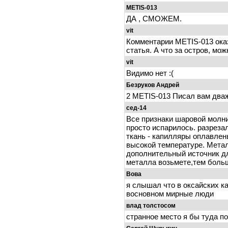
METIS-013
ДА , СМОЖЕМ.
vit
Комментарии METIS-013 ока
статья. А что за остров, мож
vit
Видимо нет :(
Безруков Андрей
2 METIS-013 Писал вам дваж
сед-14
Все признаки шаровой молни
просто испарилось. разрезал
ткань - капилляры оплавлен
высокой температуре. Метал
дополнительный источник д
металла возьмете,тем больш
Вова
я слышал что в оксайских к
восновном мирные люди
влад толстосом
странное место я бы туда п