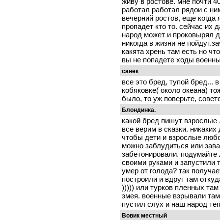
живу в ростове. мне почти 4
работал работал рядои с ним
вечерний ростов, еще когда 
пропадет кто то. сейчас их
народ может и проковырял д
никогда в жизни не пойдут.з
какята хрень там есть но что
вы не попадете ходы военн
cанек
все это бред, тупой бред... 
кобяковке( около океана) тож
было, то уж поверьте, совет
Блондинка.
какой бред пишут взрослые л
все верим в сказки. никаких
чтобы дети и взрослые любо
можно заблудиться или зава
забетонировали. подумайте 
своими руками и запустили т
умер от голода? так получае
построили и вдруг там отку
))))) или турков пленных та
змея. военные взрывали там
пустил слух и наш народ теп
Вовик местный