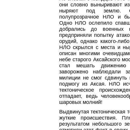
они словно выныривают из-
ныряют под землю. 
полупрозрачное НЛО и бы
Одно НЛО ослепило спавши
добрались до военных 
предприняли попытку атако
орудий, однако какого-либ
НЛО скрылся с места и ныр
описан многими очевидцам
небе старого Аксайского мо
стал мешать движению 
заворожено наблюдали з
милиции не смог сдвинуть 
подмогу из Аксая. НЛО исч
тектоническое происхожд
отпадает, ведь человекоо
шаровых молний!
Выдвинутая тектоническая т
жуткие происшествия. П
результатом небольшого зе
отметили этот факт в своих