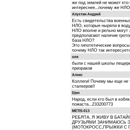
же под землей не может кто-
интереснее...почему же НЛО
Апухтин Андрей
Есть свидетельства военны
НЛО, которые ныряли в воду
НЛО вполне и рельно могут 
предполагают наличие грото
база НЛО?
Это гипотетические вопросы 
почему НЛО так интересуетс
оля
были с нашей школы пещеры
призраков
Алекс
Коллеги! Почему мы еще не
сталкеров!!
Djon
Народ, если кто был в кобяк
пожаста...233200773
METIS-013
РЕБЯТА, Я ЖИВУ В БАТАЙСК
ДРУЗЬЯМИ ЗАНИМАЮСЬ ЭК
(МОТОКРОСС,ПРЫЖКИ С 