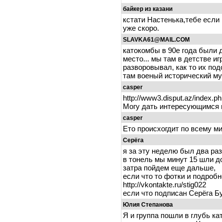
байкер из казани
кстати Настенька,тебе если 
уже скоро.
SLAVKA61@MAIL.COM
катокомбы в 90е года были 
место... мы там в детстве иг
разворовывал, как то их под
там военый исторический 
casper
http://www3.disput.az/index.
Могу дать интересующимся 
casper
Ето происхогдит по всему м
Серёга
я за эту неделю был два ра
в тонель мы минут 15 шли д
затра пойдем еще дальше,
если что то фотки и подробн
http://vkontakte.ru/stig022
если что подписан Серёга Б
Юлия Степанова
Я и группа пошли в глубь к