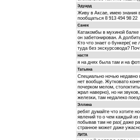
Эдуард
Живу в Аксае, имею знания 
пообщаться 8 913 494 98 22
Санек
Катакомбы в мухиной балке о
он забетонирован. А долбить
Кто что знает о бункере( не
туда без экскурсовода? Поч
настя
я на днях была там и на фо
Татьяна
Специально ночью недавно п
нет вообще. Жутковато кон
почерком мелом, столоктиты 
жрал наверно), но ни звуков,
железки, там недалеко поез
Эллина
ребят думайте что хотите н
явлений то о чем каждый из
побывав там не раз( даже р
странное может даже ужасно
ЛИТА