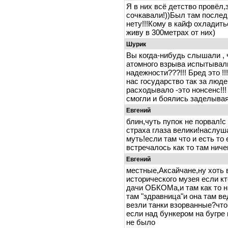
Я в них всё детство провёл
сочкавали!))Был там последн
нету!!!Кому в кайф охладит
живу в 300метрах от них)
Шурик
Вы когда-нибудь слышали ,
атомного взрыва испытывали
надежности???!!! Бред это !!
нас государство так за люд
расходывало -это нонсенс!!!
смогли и боялись заделывая
Евгений
блин,чуть пупок не порвал!с 
страха глаза велики!наслуш
муть!если там что и есть то
встречалось как то там нич
Евгений
местные,Аксайчане,ну хоть 
исторического музея если к
дачи ОБКОМа,и там как то н
там "здравница"и она там ве
везли танки взорванные?что 
если над бункером на бугре 
не было