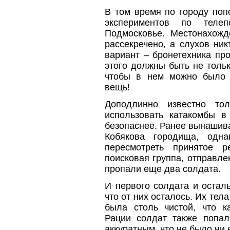
В том время по городу поп
экспериментов по теле
Подмосковье. Местонахожд
рассекречено, а слухов ни
вариант – бронетехника пр
этого должны быть не толь
чтобы в нем можно было 
вещь!
Доподлинно известно то
использовать катакомбы 
безопаснее. Ранее вынашив
Кобякова городища, одна
пересмотреть принятое 
поисковая группа, отправле
пропали еще два солдата.
И первого солдата и осталь
что от них осталось. Их тел
была столь чистой, что ка
Рации солдат также попал
аккуратным, что не было ни