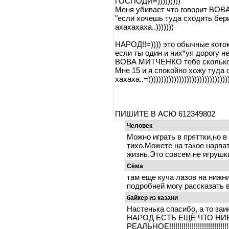
ГОСПОДИ=)))))))))
Меня убивает что говорит ВОВ
"если хочешь туда сходить бер
ахахахаха..)))))))
НАРОД!!=)))) это обычные кото
если ты один и них*уя дорогу не
ВОВА МИТЧЕНКО тебе сколько л
Мне 15 и я спокойно хожу туд
хахаха..=)))))))))))))))))))))))))))))))))
ПИШИТЕ В АСЮ 612349802
Человек
Можно играть в пряттки,но в
тихо.Можете на такое нарва
жизнь.Это совсем не игрушки
Сёма
там еще куча лазов на нижни
подробней могу рассказать 
байкер из казани
Настенька спасибо, а то заи
НАРОД ЕСТЬ ЕЩЁ ЧТО НИ
РЕАЛЬНОЕ!!!!!!!!!!!!!!!!!!!!!!!!!!!!!