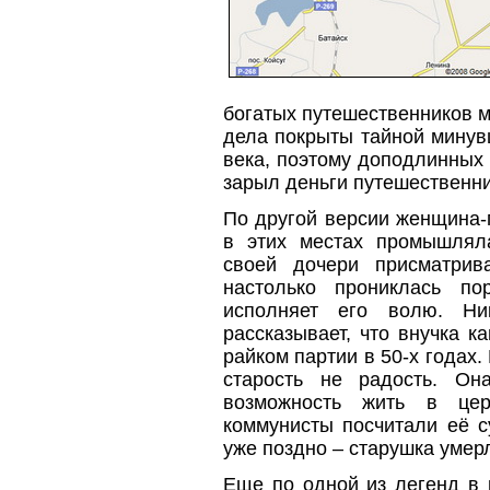
богатых путешественников 
дела покрыты тайной минувш
века, поэтому доподлинных 
зарыл деньги путешественни
По другой версии женщина-п
в этих местах промышляла
своей дочери присматрив
настолько прониклась по
исполняет его волю. Ни
рассказывает, что внучка 
райком партии в 50-х годах
старость не радость. Он
возможность жить в це
коммунисты посчитали её с
уже поздно – старушка умер
Еще по одной из легенд в 