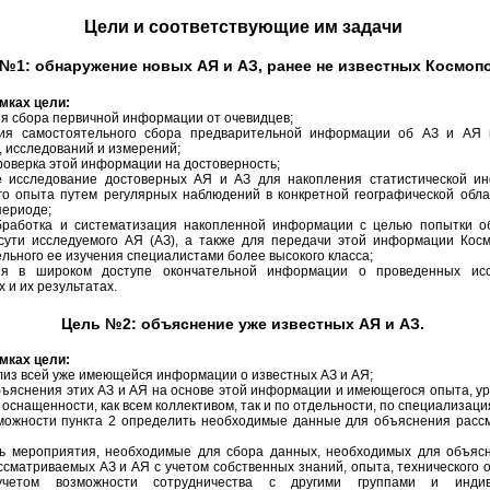
Цели и соответствующие им задачи
№1: обнаружение новых АЯ и АЗ, ранее не известных Космопо
мках цели:
ия сбора первичной информации от очевидцев;
ция самостоятельного сбора предварительной информации об АЗ и АЯ 
 исследований и измерений;
проверка этой информации на достоверность;
е исследование достоверных АЯ и АЗ для накопления статистической и
го опыта путем регулярных наблюдений в конкретной географической обла
периоде;
обработка и систематизация накопленной информации с целью попытки о
сути исследуемого АЯ (АЗ), а также для передачи этой информации Косм
льного ее изучения специалистами более высокого класса;
ия в широком доступе окончательной информации о проведенных исс
 и их результатах.
Цель №2: объяснение уже известных АЯ и АЗ.
мках цели:
ализ всей уже имеющейся информации о известных АЗ и АЯ;
бъяснения этих АЗ и АЯ на основе этой информации и имеющегося опыта, ур
 оснащенности, как всем коллективом, так и по отдельности, по специализаци
зможности пункта 2 определить необходимые данные для объяснения расс
ть мероприятия, необходимые для сбора данных, необходимых для объясн
сматриваемых АЗ и АЯ с учетом собственных знаний, опыта, технического 
четом возможности сотрудничества с другими группами и индив