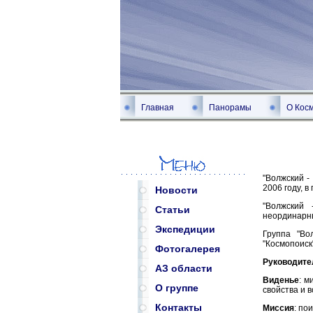
Главная
Панорамы
О Кос
"Волжский -
2006 году, в
Новости
"Волжский 
Статьи
неординарн
Экспедиции
Группа "Во
"Космопоиск
Фотогалерея
Руководите
АЗ области
Виденье
: м
О группе
свойства и 
Контакты
Миссия
: по