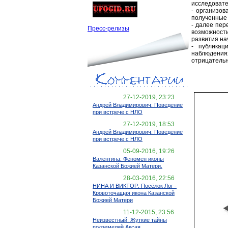
исследоват
- организо
полученные
- далее пер
Пресс-релизы
возможности
развития на
- публикац
наблюдения
отрицатель
27-12-2019, 23:23
Андрей Владимирович: Поведение
при встрече с НЛО
27-12-2019, 18:53
Андрей Владимирович: Поведение
при встрече с НЛО
05-09-2016, 19:26
Валентина: Феномен иконы
Казанской Божией Матери.
28-03-2016, 22:56
НИНА И ВИКТОР: Посёлок Лог -
Кровоточащая икона Казанской
Божией Матери
11-12-2015, 23:56
Неизвестный: Жуткие тайны
подземелий Аксая