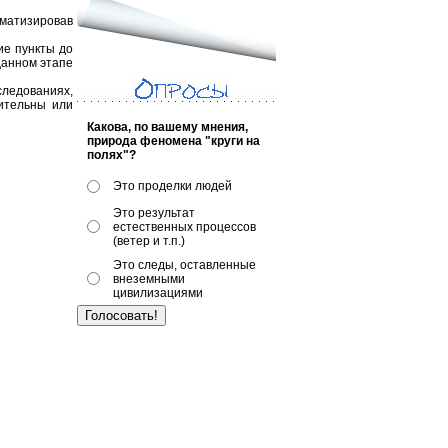
ематизировав
ие пункты до
данном этапе
ледованиях,
жительны или
Какова, по вашему мнения,
природа феномена "круги на
полях"?
Это проделки людей
Это результат
естественных процессов
(ветер и т.п.)
Это следы, оставленные
внеземными
цивилизациями