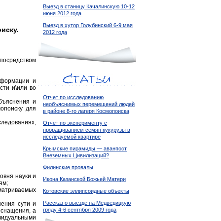
Выезд в станицу Качалинскую 10-12
июня 2012 года
Выезд в хутор Голубинский 6-9 мая
иску.
2012 года
посредством
нформации и
сти и\или во
Отчет по исследованию
бъяснения и
необъяснимых перемещений людей
опоиску для
в районе 8-го лагеря Космопоиска
ледованиях,
Отчет по эксперименту с
проращиванием семян кукурузы в
исследуемой квартире
Крымские пирамиды — аванпост
Внеземных Цивилизаций?
Филинские провалы
овня науки и
Икона Казанской Божьей Матери
ям;
матриваемых
Котовские эллипсоидные объекты
Рассказ о выезде на Медведицкую
ения сути и
гряду 4-6 сентября 2009 года
оснащения, а
идуальными