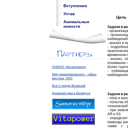
Вступление
Устав
Цель 
Аномальные
новости
Задачи в ра
- организац
- организа
наблюдений,
- анализ и 
- подробно
практическо
временном 
- анализ, 
понимания 
более тщате
ОНИОО «Космопоиск»
- публикац
Мир паранормального - тайны,
наблюдениях
мистика, НЛО
Всё о городе Волжский
Аномалистика в Беларуси
Задачи в ра
- сбор и ан
- попытка о
технической
- при нево
АЯ и АЗ;
- определи
природы рас
также с у