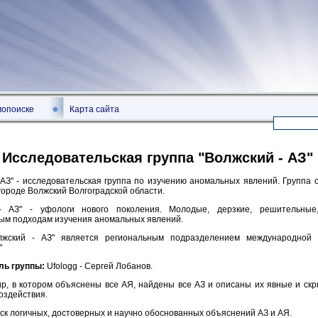
мопоиске
Карта сайта
Исследовательская группа "Волжский - АЗ"
 АЗ" - исследовательская группа по изучению аномальных явлений. Группа 
 городе Волжский Волгоградской области.
- АЗ" - уфологи нового поколения. Молодые, дерзкие, решительные
ым подходам изучения аномальных явлений.
лжский - АЗ" является региональным подразделением международной 
"
ль группы:
Ufologg - Сергей Лобанов.
ир, в котором объяснены все АЯ, найдены все АЗ и описаны их явные и скр
воздействия.
иск логичных, достоверных и научно обоснованных объяснений АЗ и АЯ.