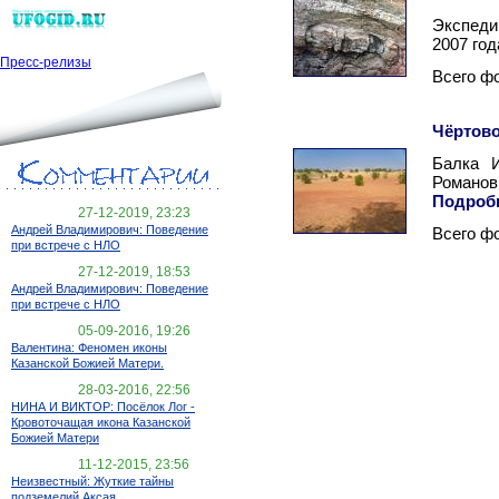
Экспеди
2007 год
Пресс-релизы
Всего ф
Чёртово
Балка И
Романо
Подроб
27-12-2019, 23:23
Андрей Владимирович: Поведение
Всего ф
при встрече с НЛО
27-12-2019, 18:53
Андрей Владимирович: Поведение
при встрече с НЛО
05-09-2016, 19:26
Валентина: Феномен иконы
Казанской Божией Матери.
28-03-2016, 22:56
НИНА И ВИКТОР: Посёлок Лог -
Кровоточащая икона Казанской
Божией Матери
11-12-2015, 23:56
Неизвестный: Жуткие тайны
подземелий Аксая