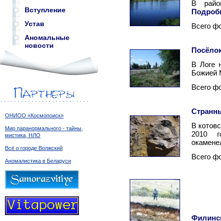
В райо
Вступление
Подроб
Устав
Всего ф
Аномальные
новости
Посёлок
В Логе 
Божией 
Всего ф
Странны
ОНИОО «Космопоиск»
В котов
Мир паранормального - тайны,
2010 г
мистика, НЛО
окамене
Всё о городе Волжский
Всего ф
Аномалистика в Беларуси
Филинс