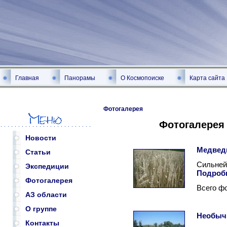
Главная
Панорамы
О Космопоиске
Карта сайта
Фотогалерея
Фотогалерея
Новости
Медвед
Статьи
Сильне
Экспедиции
Подроб
Фотогалерея
Всего ф
АЗ области
О группе
Необыч
Контакты