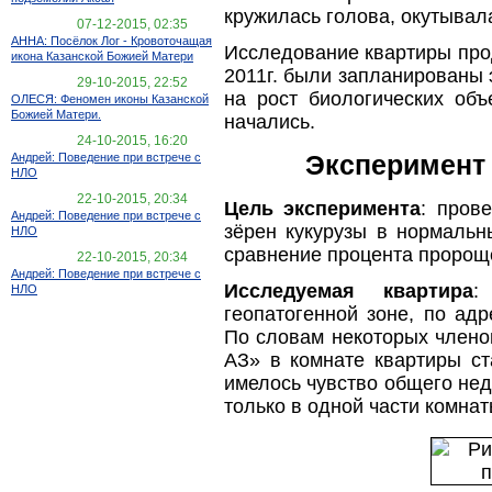
кружилась голова, окутывал
07-12-2015, 02:35
АННА: Посёлок Лог - Кровоточащая
Исследование квартиры прод
икона Казанской Божией Матери
2011г. были запланированы
29-10-2015, 22:52
на рост биологических объ
ОЛЕСЯ: Феномен иконы Казанской
Божией Матери.
начались.
24-10-2015, 16:20
Андрей: Поведение при встрече с
Эксперимент
НЛО
22-10-2015, 20:34
Цель эксперимента
: пров
Андрей: Поведение при встрече с
зёрен кукурузы в нормальн
НЛО
сравнение процента пророщ
22-10-2015, 20:34
Андрей: Поведение при встрече с
Исследуемая квартира
:
НЛО
геопатогенной зоне, по адр
По словам некоторых члено
АЗ» в комнате квартиры ст
имелось чувство общего не
только в одной части комна