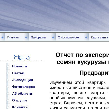
Главная
Панорамы
О Космопоиске
Карта сайта
Отчет по экспер
семян кукурузы 
Новости
Предвари
Статьи
Экспедиции
Изучением этой квартиры
Фотогалерея
известный писатель и иссл
квартиры, после смерти 
АЗ области
необъяснимыми случаями,
О группе
страх. Впрочем, негативны
Контакты
жизни ее матери, но они не