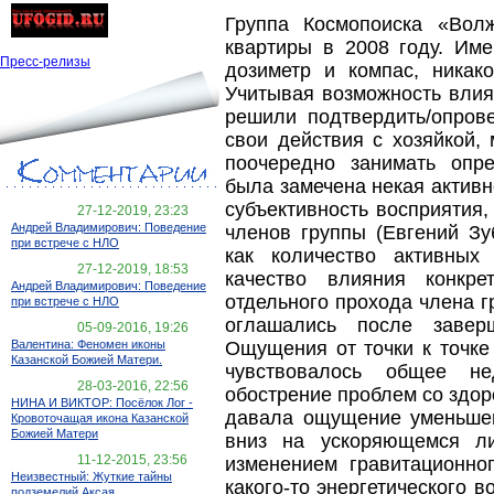
Группа Космопоиска «Вол
квартиры в 2008 году. Им
Пресс-релизы
дозиметр и компас, никак
Учитывая возможность влия
решили подтвердить/опров
свои действия с хозяйкой,
поочередно занимать опре
была замечена некая активно
субъективность восприятия
27-12-2019, 23:23
Андрей Владимирович: Поведение
членов группы (Евгений Зу
при встрече с НЛО
как количество активных
27-12-2019, 18:53
качество влияния конкре
Андрей Владимирович: Поведение
отдельного прохода члена г
при встрече с НЛО
оглашались после завер
05-09-2016, 19:26
Валентина: Феномен иконы
Ощущения от точки к точке 
Казанской Божией Матери.
чувствовалось общее н
28-03-2016, 22:56
обострение проблем со здоро
НИНА И ВИКТОР: Посёлок Лог -
давала ощущение уменьшен
Кровоточащая икона Казанской
Божией Матери
вниз на ускоряющемся л
11-12-2015, 23:56
изменением гравитационно
Неизвестный: Жуткие тайны
какого-то энергетического в
подземелий Аксая