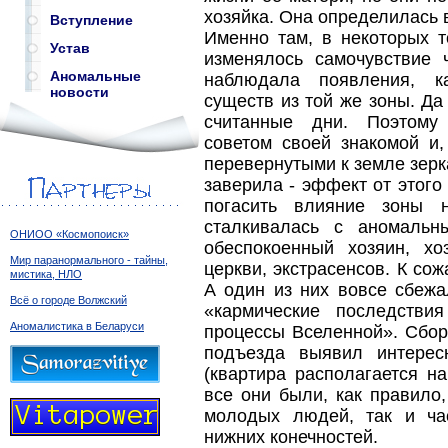
хозяйка. Она определилась 
Вступление
Именно там, в некоторых т
Устав
изменялось самочувствие 
Аномальные
наблюдала появления, ка
новости
существ из той же зоны. Да
считанные дни. Поэтому 
советом своей знакомой и,
перевернутыми к земле зерк
заверила - эффект от этого
погасить влияние зоны 
сталкивалась с аномальн
ОНИОО «Космопоиск»
обеспокоенный хозяин, х
Мир паранормального - тайны,
церкви, экстрасенсов. К со
мистика, НЛО
А один из них вовсе сбежа
Всё о городе Волжский
«кармические последстви
Аномалистика в Беларуси
процессы Вселенной». Сбор
подъезда выявил интерес
(квартира располагается н
все они были, как правило
молодых людей, так и ча
нижних конечностей.