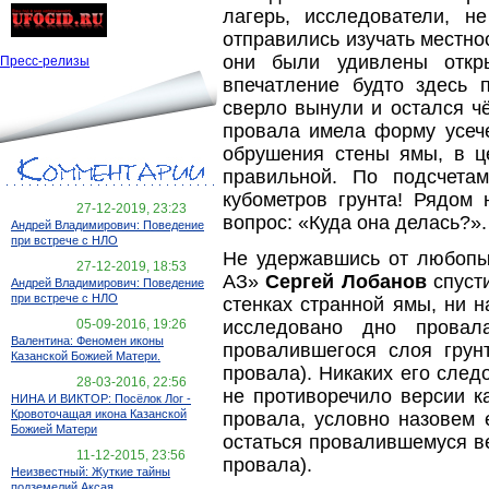
лагерь, исследователи, н
отправились изучать местно
они были удивлены откр
Пресс-релизы
впечатление будто здесь п
сверло вынули и остался чё
провала имела форму усече
обрушения стены ямы, в ц
правильной. По подсчета
кубометров грунта! Рядом
27-12-2019, 23:23
вопрос: «Куда она делась?».
Андрей Владимирович: Поведение
при встрече с НЛО
Не удержавшись от любопыт
27-12-2019, 18:53
АЗ»
Сергей Лобанов
спусти
Андрей Владимирович: Поведение
при встрече с НЛО
стенках странной ямы, ни 
исследовано дно провал
05-09-2016, 19:26
Валентина: Феномен иконы
провалившегося слоя грунт
Казанской Божией Матери.
провала). Никаких его след
28-03-2016, 22:56
не противоречило версии к
НИНА И ВИКТОР: Посёлок Лог -
Кровоточащая икона Казанской
провала, условно назовем 
Божией Матери
остаться провалившемуся в
11-12-2015, 23:56
провала).
Неизвестный: Жуткие тайны
подземелий Аксая