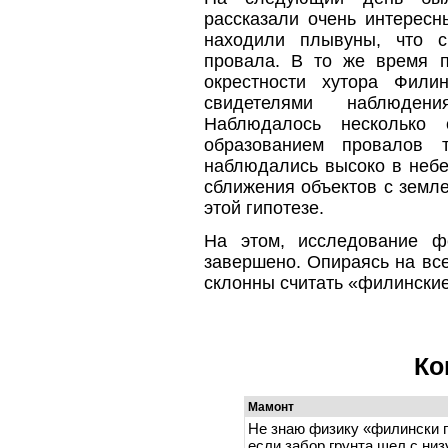
рассказали очень интересн
находили плывуны, что с
провала. В то же время 
окрестности хутора Фили
свидетелями наблюде
Наблюдалось несколько
образованием провалов 
наблюдались высоко в небе
сближения объектов с земле
этой гипотезе.
На этом, исследование ф
завершено. Опираясь на вс
склонны считать «филински
Ко
Мамонт
Не знаю физику «филински пр
если забор грунта шел с низ