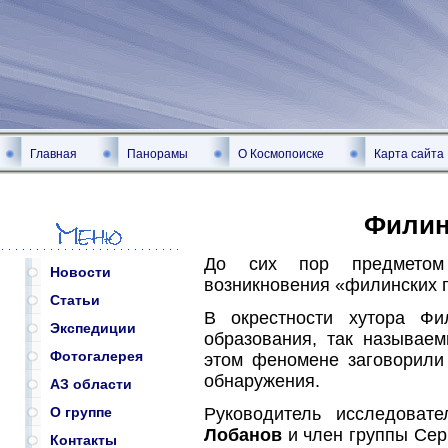
Главная
Панорамы
О Космопоиске
Карта сайта
Филин
До сих пор предметом
Новости
возникновения «филинских 
Статьи
В окрестности хутора Фи
Экспедиции
образования, так называе
Фотогалерея
этом феномене заговорили 
обнаружения.
АЗ области
Руководитель исследоват
О группе
Лобанов
и член группы Серг
Контакты