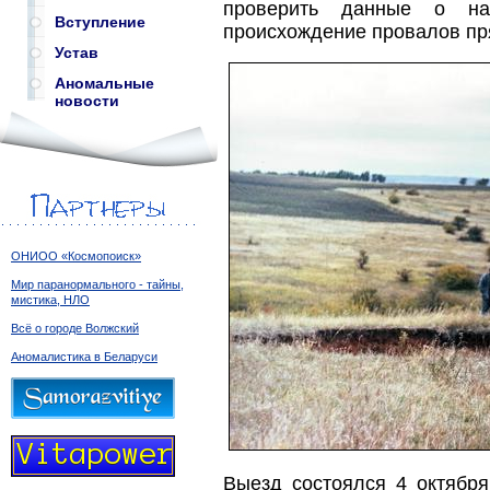
проверить данные о н
Вступление
происхождение провалов пр
Устав
Аномальные
новости
ОНИОО «Космопоиск»
Мир паранормального - тайны,
мистика, НЛО
Всё о городе Волжский
Аномалистика в Беларуси
Выезд состоялся 4 октября