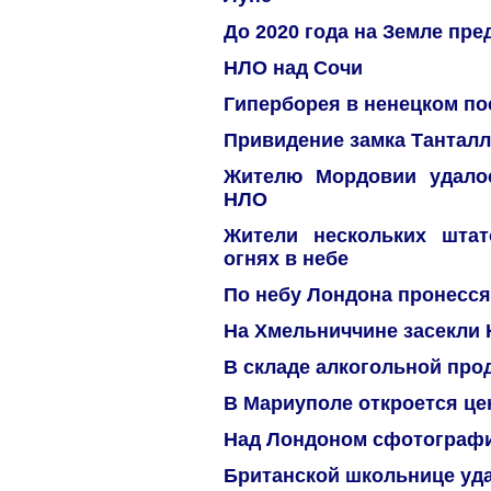
До 2020 года на Земле пр
НЛО над Cочи
Гиперборея в ненецком по
Привидение замка Танталл
Жителю Мордовии удало
НЛО
Жители нескольких шта
огнях в небе
По небу Лондона пронесс
На Хмельниччине засекли 
В складе алкогольной про
В Мариуполе откроется це
Над Лондоном сфотограф
Британской школьнице уда