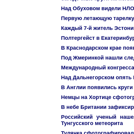
Над Обуховом видели НЛ
Первую летающую тарелку 
Каждый 7-й житель Эстон
Полтергейст в Екатеринбу
В Краснодарском крае поя
Под Жмеринкой нашли сл
Международный конгресса
Над Дальнегорском опять
В Англии появились круги
Немцы на Хортице сфото
В небе Британии зафикси
Российский ученый наш
Тунгусского метеорита
Тулячка сфотографировал