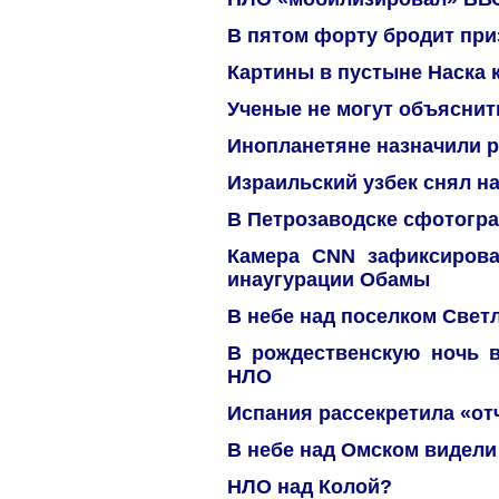
В пятом форту бродит при
Картины в пустыне Наска 
Ученые не могут объясни
Инопланетяне назначили 
Израильский узбек снял н
В Петрозаводске сфотогр
Камера CNN зафиксиров
инаугурации Обамы
В небе над поселком Све
В рождественскую ночь в
НЛО
Испания рассекретила «от
В небе над Омском видел
НЛО над Колой?