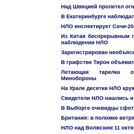
Над Швецией пролетел ог
В Екатеринбурге наблюда
НЛО инспектирует Сочи-20
Из Китая беспрерывным п
наблюдении НЛО
Зарегистрирован необъяс
В графстве Тирон объявил
Летающая тарелка о
Минобороны
На Урале десятки НЛО кру
Свидетели НЛО нашлись и
В Выборге очевидцы сфо
Британия: в поломке ветр
НЛО над Волжским 11 октяб