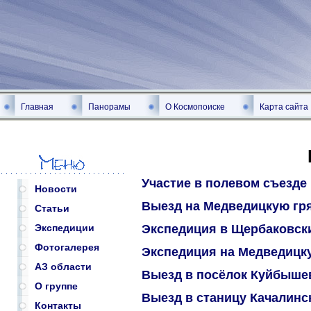
Главная
Панорамы
О Космопоиске
Карта сайта
Участие в полевом съезде
Новости
Выезд на Медведицкую гря
Статьи
Экспедиция в Щербаковский
Экспедиции
Фотогалерея
Экспедиция на Медведицкую
АЗ области
Выезд в посёлок Куйбышев
О группе
Выезд в станицу Качалинск
Контакты