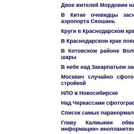
Двое жителей Мордовии н
В Китае очевидцы зас
аэропорта Сяошань
Круги в Краснодарском кра
В Краснодарском крае поя
В Котовском районе Вол
шары
В небе над Закарпатьем з
Москвич случайно сфот
стройкой
НЛО в Новосибирске
Над Черкассами сфотогр
Список самых паранормал
Главу Калмыкии обв
информации» инопланетя