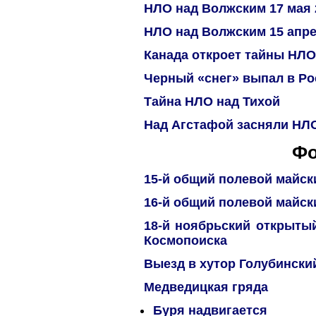
НЛО над Волжским 17 мая 
НЛО над Волжским 15 апре
Канада откроет тайны НЛО
Черный «снег» выпал в Ро
Тайна НЛО над Тихой
Над Агстафой засняли НЛ
Фо
15-й общий полевой майск
16-й общий полевой майск
18-й ноябрьский открыты
Космопоиска
Выезд в хутор Голубински
Медведицкая гряда
Буря надвигается