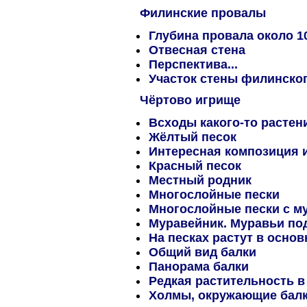
Филинские провалы
Глубина провала около 1
Отвесная стена
Перспектива...
Участок стены филинско
Чёртово игрище
Всходы какого-то растен
Жёлтый песок
Интересная композиция и
Красный песок
Местный родник
Многослойные пески
Многослойные пески с м
Муравейник. Муравьи под
На песках растут в осно
Общий вид балки
Панорама балки
Редкая растительность в
Холмы, окружающие бал