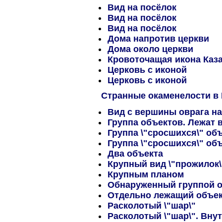
Вид на посёлок
Вид на посёлок
Вид на посёлок
Дома напротив церкви
Дома около церкви
Кровоточащая икона Каз
Церковь с иконой
Церковь с иконой
Странные окаменелости в
Вид с вершины оврага н
Группа объектов. Лежат 
Группа \"сросшихся\" об
Группа \"сросшихся\" объ
Два объекта
Крупный вид \"прожилок\
Крупным планом
Обнаруженный группой о
Отдельно лежащий объе
Расколотый \"шар\"
Расколотый \"шар\". Вну