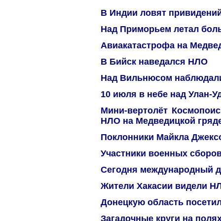
В Индии ловят привидени
Над Приморьем летал бол
Авиакатастрофа на Медве
В Бийск наведался НЛО
Над Вильнюсом наблюдал
10 июля в небе над Улан-У
Мини-вертолёт Космопоиск
НЛО на Медведицкой гряд
Поклонники Майкла Джекс
Участники военных сборо
Сегодня международный 
Жители Хакасии видели Н
Донецкую область посети
Загадочные круги на поля