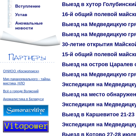
Выезд в хутор Голубинский
Вступление
16-й общий полевой майск
Устав
Аномальные
Выезд на Медведицкую гряд
новости
Выезд на Медведицкую гряд
30-летие открытия Майск
15-й общий полевой майск
Выезд на остров Царалев с
ОНИОО «Космопоиск»
Выезд на Медведицкую гряд
Мир паранормального - тайны,
Экспедиция на Медведицку
мистика, НЛО
Всё о городе Волжский
Выезд на место обнаруже
Аномалистика в Беларуси
Экспедиция на Медведицку
Выезд в Каршевитое 21-23 
Экспедиция на Медведицкую
Выезд в Котово 27-28 июл