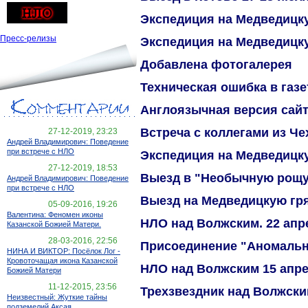
Экспедиция на Медведицку
Пресс-релизы
Экспедиция на Медведицку
Добавлена фотогалерея
Техническая ошибка в газ
Англоязычная версия сай
Встреча с коллегами из Че
27-12-2019, 23:23
Андрей Владимирович: Поведение
при встрече с НЛО
Экспедиция на Медведицк
27-12-2019, 18:53
Выезд в "Необычную рощ
Андрей Владимирович: Поведение
при встрече с НЛО
Выезд на Медведицкую гр
05-09-2016, 19:26
Валентина: Феномен иконы
НЛО над Волжским. 22 апре
Казанской Божией Матери.
28-03-2016, 22:56
Присоединение "Аномальн
НИНА И ВИКТОР: Посёлок Лог -
Кровоточащая икона Казанской
НЛО над Волжским 15 апре
Божией Матери
11-12-2015, 23:56
Трехзвездник над Волжск
Неизвестный: Жуткие тайны
подземелий Аксая