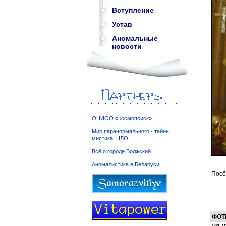
Вступление
Устав
Аномальные
новости
ОНИОО «Космопоиск»
Мир паранормального - тайны,
мистика, НЛО
Всё о городе Волжский
Аномалистика в Беларуси
Посё
ФОТ