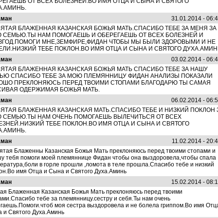
РЕГАЕШЬ ОТ ВСЕХ БОЛЕЗНЕЙ.ВО ИМЯ ОТЦА И СЫНА И СВЯТОГО
А.АМИНЬ.
аман
31.01.2014 - 06:
ВЯТАЯ БЛАЖЕННАЯ КАЗАНСКАЯ БОЖЬЯ МАТЬ.СПАСИБО ТЕБЕ ЗА МЕНЯ ЗА
 СЕМЬЮ.ТЫ НАМ ПОМОГАЕШЬ И ОБЕРЕГАЕШЬ ОТ ВСЕХ БОЛЕЗНЕЙ И
ЗГОД.ПОМОГИ МНЕ,ЗЕМФИРЕ,ФИДАН ЧТОБЫ МЫ БЫЛИ ЗДОРОВЫМИ И НЕ
ЕЛИ.НИЗКИЙ ТЕБЕ ПОКЛОН.ВО ИМЯ ОТЦА И СЫНА И СВЯТОГО ДУХА.АМИН
аман
03.02.2014 - 06:
ВЯТАЯ БЛАЖЕННАЯ КАЗАНСКАЯ БОЖЬЯ МАТЬ СПАСИБО ТЕБЕ ЗА НАШУ
ЬЮ СПАСИБО ТЕБЕ ЗА МОЮ ПЛЕМЯННИЦУ ФИДАН АНАЛИЗЫ ПОКАЗАЛИ
ОШО ПРЕКЛОНЯЮСЬ ПЕРЕД ТВОИМИ СТОПАМИ БЛАГОДАРЮ ТЫ САМАЯ
СИВАЯ ОДЕРЖИМАЯ БОЖЬЯ МАТЬ.
аман
06.02.2014 - 06:
ВЯТАЯ БЛАЖЕННАЯ КАЗАНСКАЯ МАТЬ.СПАСИБО ТЕБЕ И НИЗКИЙ ПОКЛОН 
 СЕМЬЮ.ТЫ НАМ ОЧЕНЬ ПОМОГАЕШЬ ВЫЛЕЧИТЬСЯ ОТ ВСЕХ
ЕЗНЕЙ.НИЗКИЙ ТЕБЕ ПОКЛОН.ВО ИМЯ ОТЦА И СЫНА И СВЯТОГО
А.АМИНЬ.
аман
11.02.2014 - 20:
ятая Блаженны Казанская Божья Мать преклоняюсь перед твоими стопами и
у тебя помоги моей племяннице Фидан чтобы она выздоровела,чтобы спала
ература,боли в горле прошли ,ломота в теле прошла.Спасибо тебе и низкий
он.Во имя Отца и Сына и Святого Духа.Аминь
аман
15.02.2014 - 08:
ая Блаженная Казанская Божья Мать преклоняюсь перед твоими
ми.Спасибо тебе за племянницу.сестру и себя.Ты нам очень
гаешь.Помоги.чтоб моя сестра выздоровела и не болела гриппом.Во имя Отц
 и Святого Духа.Аминь