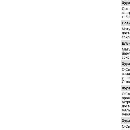
Хур
Свят
сест
тебе
Еле
Мату
дост
сохр
EЛе
Мату
дару
сохр
Хур
О Св
вызд
ушли
Сына
Хур
О Св
прош
актр
дост
маль
меня
Хур
О Св