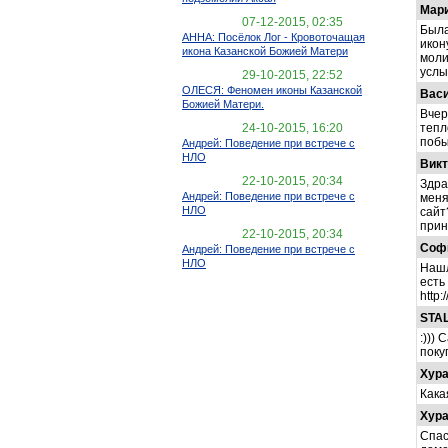
Мар
07-12-2015, 02:35
Была
АННА: Посёлок Лог - Кровоточащая
икон
икона Казанской Божией Матери
моли
услы
29-10-2015, 22:52
ОЛЕСЯ: Феномен иконы Казанской
Вас
Божией Матери.
Вчер
тепл
24-10-2015, 16:20
побы
Андрей: Поведение при встрече с
НЛО
Викт
22-10-2015, 20:34
Здра
Андрей: Поведение при встрече с
меня
НЛО
сайт
прин
22-10-2015, 20:34
Соф
Андрей: Поведение при встрече с
НЛО
Нашл
есть
http:
STA
:)))
поку
Хур
Кака
Хур
Спас