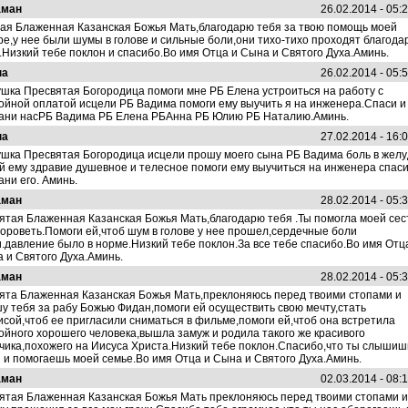
аман
26.02.2014 - 05:
ая Блаженная Казанская Божья Мать,благодарю тебя за твою помощь моей
ре,у нее были шумы в голове и сильные боли,они тихо-тихо проходят благода
.Низкий тебе поклон и спасибо.Во имя Отца и Сына и Святого Духа.Аминь.
на
26.02.2014 - 05:
шка Пресвятая Богородица помоги мне РБ Елена устроиться на работу с
ойной оплатой исцели РБ Вадима помоги ему выучить я на инженера.Спаси и
ани насРБ Вадима РБ Елена РБАнна РБ Юлию РБ Наталию.Аминь.
на
27.02.2014 - 16:
шка Пресвятая Богородица исцели прошу моего сына РБ Вадима боль в желу
й ему здравие душевное и телесное помоги ему выучиться на инженера спаси
ани его. Аминь.
аман
28.02.2014 - 05:
ятая Блаженная Казанская Божья Мать,благодарю тебя .Ты помогла моей сес
ороветь.Помоги ей,чтоб шум в голове у нее прошел,сердечные боли
.давление было в норме.Низкий тебе поклон.За все тебе спасибо.Во имя Отц
 и Святого Духа.Аминь.
аман
28.02.2014 - 05:
ята Блаженная Казанская Божья Мать,преклоняюсь перед твоими стопами и
у тебя за рабу Божью Фидан,помоги ей осуществить свою мечту,стать
исой,чтоб ее пригласили сниматься в фильме,помоги ей,чтоб она встретила
ойного хорошего человека,вышла замуж и родила такого же красивого
чика,похожего на Иисуса Христа.Низкий тебе поклон.Спасибо,что ты слышиш
 и помогаешь моей семье.Во имя Отца и Сына и Святого Духа.Аминь.
аман
02.03.2014 - 08:
ятая Блаженная Казанская Божья Мать преклоняюсь перед твоими стопами и