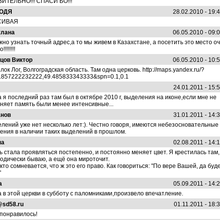
ИТЕЛЬНО!!! СПАСИ БО!!!
ОДЯ
28.02.2010 - 19:
СИВАЯ
тлана
06.05.2010 - 09:
жно узнать точный адрес,а то мы живем в Казахстане, а посетить это место о
!!!!!!!
цов Виктор
06.05.2010 - 10:
лок Лог, Волгоградская область. Там одна церковь. http://maps.yandex.ru/?
3.857222232222,49.485833343333&spn=0.1,0.1
24.01.2011 - 15:
а я последний раз там был в октябре 2010 г, выделения на иконе,если мне не
няет память были менее интенсивные...
анов
31.01.2011 - 14:
лений уже нет несколько лет:). Честно говоря, имеются небезосновательные
ения в наличии таких выделений в прошлом.
на
02.08.2011 - 14:
ь стала проявляться постепенно, и постоянно меняет цвет. Я крестилась там,
одически бываю, а ещё она мироточит.
 кто сомневается, что ж это его право. Как говориться: "По вере Вашей, да буд
"
а
05.09.2011 - 14:
 в этой церкви в субботу с паломниками,произвело впечатление.
@sd58.ru
01.11.2011 - 18:
понравилось!