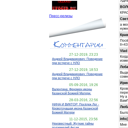
УДИВ
ВОЛ
КРА
Пресс-релизы
Све
а мо
нужно!
Крав
Посё
ll=4
Vlad
27-12-2019, 23:23
Когд
Андрей Владимирович: Поведение
изме
при встрече с НЛО
Лоб
27-12-2019, 18:53
Выде
Андрей Владимирович: Поведение
сомн
при встрече с НЛО
Ири
05-09-2016, 19:26
Кров
Валентина: Феномен иконы
пере
Казанской Божией Матери.
Ну а
28-03-2016, 22:56
Вам!
НИНА И ВИКТОР: Посёлок Лог -
Люб
Кровоточащая икона Казанской
Была
Божией Матери
info
11-12-2015, 23:56
Неизвестный: Жуткие тайны
Мне 
подземелий Аксая