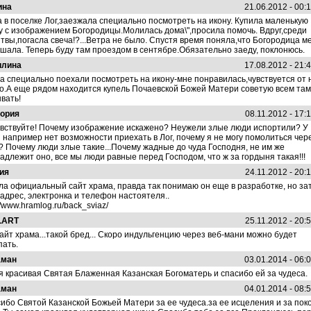
ина
21.06.2012 - 00:
 в поселке Лог,заезжала специально посмотреть на икону. Купила маленькую
у с изображением Богородицы.Молилась дома\",просила помочь. Вдруг,среди
твы,погасла свеча!?...Ветра не было. Спустя время поняла,что Богородица м
шала. Теперь буду там проездом в сентябре.Обязательно заеду, поклонюсь.
илина
17.08.2012 - 21:
а специально поехали посмотреть на икону-мне понравилась,чувствуется от 
о.А еще рядом находится купель Почаевской Божей Матери советую всем там
вать!
ория
08.11.2012 - 17:
вствуйте! Почему изображение искажено? Неужели злые люди испортили? У
 например нет возможности приехать в Лог, почему я не могу помолиться чер
? Почему люди злые такие...Почему жадные до чуда Господня, не им же
адлежит оно, все мы люди равные перед Господом, что ж за гордыня такая!!!
ия
24.11.2012 - 20:
а официальный сайт храма, правда так понимаю он еще в разработке, но за
 адрес, электронка и телефон настоятеля..
//www.hramlog.ru/back_sviaz/
LART
25.11.2012 - 20:
 Сайт храма...такой бред... Скоро индульгенцию через веб-мани можно будет
пать.
аман
03.01.2014 - 06:
я красивая Святая Блаженная Казанская Богоматерь и спасибо ей за чудеса.
аман
04.01.2014 - 08:
ибо Святой Казанской Божьей Матери за ее чудеса.за ее исцеления и за поко