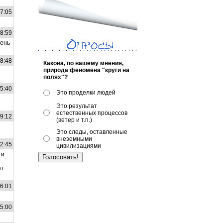
47:05
08:59
чень
58:48
Какова, по вашему мнения,
природа феномена "круги на
полях"?
55:40
Это проделки людей
Это результат
естественных процессов
39:12
(ветер и т.п.)
Это следы, оставленные
внеземными
12:45
цивилизациями
 и
ет
26:01
35:00