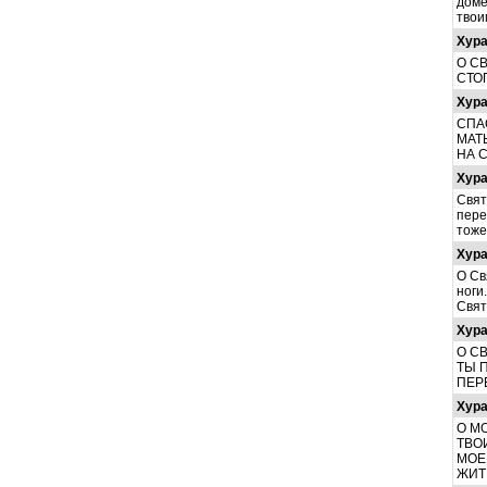
доме
твои
Хур
О С
СТО
Хур
СПА
МАТ
НА 
Хур
Свят
пере
тоже
Хур
О Св
ноги
Свят
Хур
О С
ТЫ 
ПЕР
Хур
О М
ТВО
МОЕ
ЖИТ