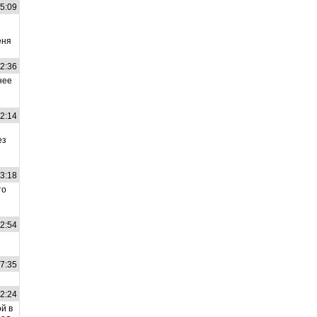
15:09
еня
42:36
нее
12:14
ез
13:18
то
52:54
07:35
52:24
й в