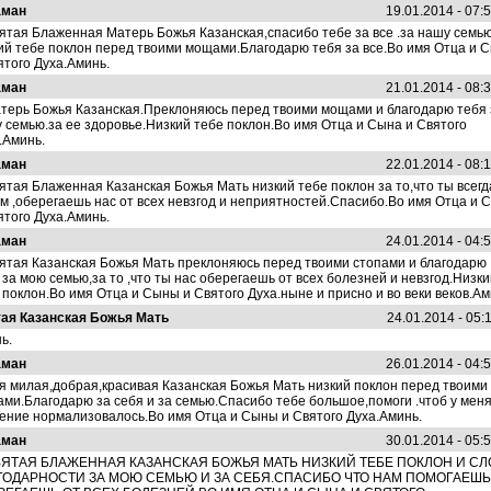
аман
19.01.2014 - 07:
ятая Блаженная Матерь Божья Казанская,спасибо тебе за все .за нашу семью
ий тебе поклон перед твоими мощами.Благодарю тебя за все.Во имя Отца и 
ятого Духа.Аминь.
аман
21.01.2014 - 08:
терь Божья Казанская.Преклоняюсь перед твоими мощами и благодарю тебя 
 семью.за ее здоровье.Низкий тебе поклон.Во имя Отца и Сына и Святого
.Аминь.
аман
22.01.2014 - 08:
ятая Блаженная Казанская Божья Мать низкий тебе поклон за то,что ты всегд
м ,оберегаешь нас от всех невзгод и неприятностей.Спасибо.Во имя Отца и 
ятого Духа.Аминь.
аман
24.01.2014 - 04:
ятая Казанская Божья Мать преклоняюсь перед твоими стопами и благодарю
 за мою семью,за то ,что ты нас оберегаешь от всех болезней и невзгод.Низки
 поклон.Во имя Отца и Сыны и Святого Духа.ныне и присно и во веки веков.Ам
ая Казанская Божья Мать
24.01.2014 - 05:
ь.
аман
26.01.2014 - 04:
я милая,добрая,красивая Казанская Божья Мать низкий поклон перед твоими
ми.Благодарю за себя и за семью.Спасибо тебе большое,помоги .чтоб у мен
ение нормализовалось.Во имя Отца и Сыны и Святого Духа.Аминь.
аман
30.01.2014 - 05:
ВЯТАЯ БЛАЖЕННАЯ КАЗАНСКАЯ БОЖЬЯ МАТЬ НИЗКИЙ ТЕБЕ ПОКЛОН И СЛ
ГОДАРНОСТИ ЗА МОЮ СЕМЬЮ И ЗА СЕБЯ.СПАСИБО ЧТО НАМ ПОМОГАЕШЬ