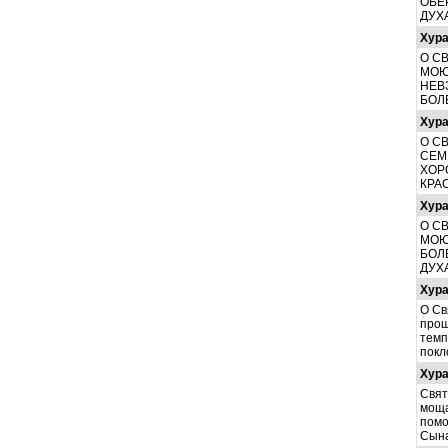
ОБЕ
ДУХ
Хур
О С
МОЮ
НЕВ
БОЛ
Хур
О С
СЕМ
ХОР
КРА
Хур
О С
МОЮ
БОЛ
ДУХ
Хур
О Св
прош
темп
покл
Хур
Свят
моща
помо
Сына