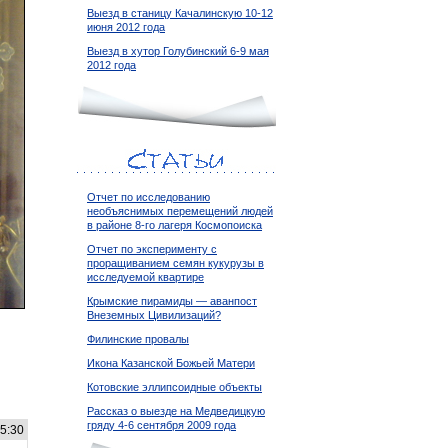
Выезд в станицу Качалинскую 10-12
июня 2012 года
Выезд в хутор Голубинский 6-9 мая
2012 года
Отчет по исследованию
необъяснимых перемещений людей
в районе 8-го лагеря Космопоиска
Отчет по эксперименту с
проращиванием семян кукурузы в
исследуемой квартире
Крымские пирамиды — аванпост
Внеземных Цивилизаций?
Филинские провалы
Икона Казанской Божьей Матери
Котовские эллипсоидные объекты
Рассказ о выезде на Медведицкую
гряду 4-6 сентября 2009 года
55:30