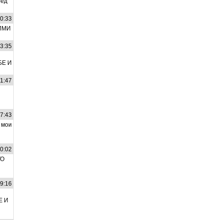
ред
20:33
ИМИ
43:35
БЕ И
01:47
57:43
 мои
40:02
ТО
59:16
Е И