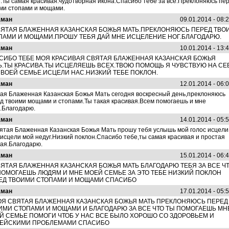
.Ты самая красивая.чудотворная икона.Спасибо тебе за все.Преклоняюсь пе
ми стопами и мощами.
аман
09.01.2014 - 08:
ВЯТАЯ БЛАЖЕННАЯ КАЗАНСКАЯ БОЖЬЯ МАТЬ.ПРЕКЛОНЯЮСЬ ПЕРЕД ТВО
ПАМИ И МОЩАМИ.ПРОШУ ТЕБЯ ДАЙ МНЕ ИСЦЕЛЕНИЕ НОГ.БЛАГОДАРЮ.
аман
10.01.2014 - 13:
СИБО ТЕБЕ МОЯ КРАСИВАЯ СВЯТАЯ БЛАЖЕННАЯ КАЗАНСКАЯ БОЖЬЯ
Ь.ТЫ КРАСИВА.ТЫ ИСЦЕЛЯЕШЬ ВСЕХ.ТВОЮ ПОМОЩЬ Я ЧУВСТВУЮ НА СЕ
СВОЕЙ СЕМЬЕ.ИСЦЕЛИ НАС.НИЗКИЙ ТЕБЕ ПОКЛОН.
аман
12.01.2014 - 06:
ая Блаженная Казанская Божья Мать сегодня воскресный день,преклоняюсь
д твоими мощами и стопами.Ты такая красивая.Всем помогаешь и мне
.Благодарю.
аман
14.01.2014 - 05:
ятая Блаженная Казанская Божья Мать прошу тебя услышь мой голос исцели
.исцели мой недуг.Низкий поклон.Спасибо тебе,ты самая красивая и простая
ая.Благодарю.
аман
15.01.2014 - 06:
ВЯТАЯ БЛАЖЕННАЯ КАЗАНСКАЯ БОЖЬЯ МАТЬ БЛАГОДАРЮ ТЕБЯ ЗА ВСЕ Ч
ПОМОГАЕШЬ ЛЮДЯМ И МНЕ МОЕЙ СЕМЬЕ ЗА ЭТО ТЕБЕ НИЗКИЙ ПОКЛОН
ЕД ТВОИМИ СТОПАМИ И МОЩАМИ СПАСИБО
аман
17.01.2014 - 05:
ОЯ СВЯТАЯ БЛАЖЕННАЯ КАЗАНСКАЯ БОЖЬЯ МАТЬ ПРЕКЛОНЯЮСЬ ПЕРЕД
ИМИ СТОПАМИ И МОЩАМИ И БЛАГОДАРЮ ЗА ВСЕ ЧТО ТЫ ПОМОГАЕШЬ МН
Й СЕМЬЕ ПОМОГИ ЧТОБ У НАС ВСЕ БЫЛО ХОРОШО СО ЗДОРОВЬЕМ И
ЕЙСКИМИ ПРОБЛЕМАМИ СПАСИБО