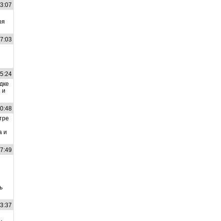
23:07
ря
57:03
05:24
дке
 и
30:48
тре
а и
37:49
ь
13:37