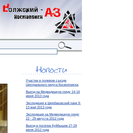
Участие в полевом съезде
Центрального округа Космопоиска
Выезд на Медведицкую гряду 14-16
июня 2013 года
Экспедиция в Щербаковский парк 9-
13 мая 2013 года
Экспедиция на Медведицкую гряду
22 - 29 августа 2012 года
Выезд в посёлок Куйбышев 27-29
июля 2012 года