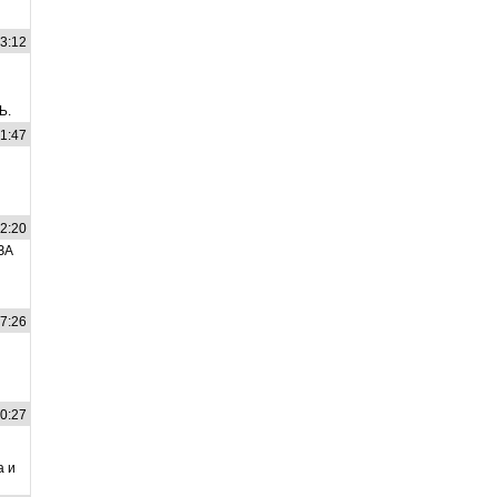
43:12
Ь.
41:47
52:20
ЗА
47:26
10:27
а и