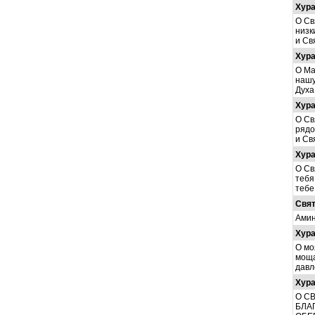
Хур
О Св
низк
и Св
Хур
О Ма
нашу
Духа
Хур
О Св
рядо
и Св
Хур
О Св
тебя
тебе
Свят
Амин
Хур
О мо
моща
давл
Хур
О С
БЛА