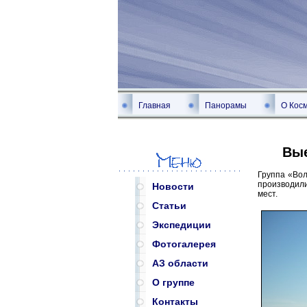
Главная
Панорамы
О Кос
Вые
Группа «Вол
производил
Новости
мест.
Статьи
Экспедиции
Фотогалерея
АЗ области
О группе
Контакты