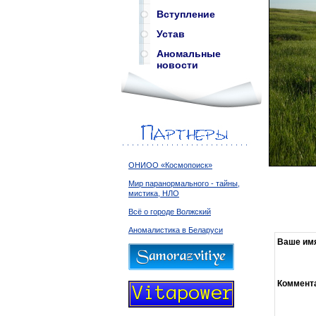
Вступление
Устав
Аномальные
новости
ОНИОО «Космопоиск»
Мир паранормального - тайны,
мистика, НЛО
Всё о городе Волжский
Аномалистика в Беларуси
Ваше им
Коммент