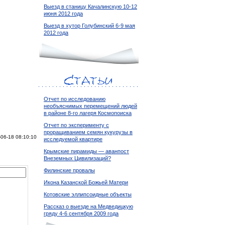
Выезд в станицу Качалинскую 10-12
июня 2012 года
Выезд в хутор Голубинский 6-9 мая
2012 года
Отчет по исследованию
необъяснимых перемещений людей
в районе 8-го лагеря Космопоиска
Отчет по эксперименту с
проращиванием семян кукурузы в
-06-18 08:10:10
исследуемой квартире
Крымские пирамиды — аванпост
Внеземных Цивилизаций?
Филинские провалы
Икона Казанской Божьей Матери
Котовские эллипсоидные объекты
Рассказ о выезде на Медведицкую
гряду 4-6 сентября 2009 года