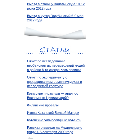
Выезд в станицу Качалинскую 10-12
июня 2012 года
Выезд в хутор Голубинский 6-9 мая
2012 года
Отчет по исследованию
необъяснимых перемещений людей
в районе 8-го лагеря Космопоиска
Отчет по эксперименту с
проращиванием семян кукурузы в
исследуемой квартире
Крымские пирамиды — аванпост
Внеземных Цивилизаций?
Филинские провалы
Икона Казанской Божьей Матери
Котовские эллипсоидные объекты
Рассказ о выезде на Медведицкую
гряду 4-6 сентября 2009 года