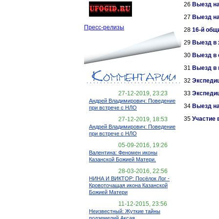
26
Выезд на
27
Выезд на
Пресс-релизы
28
16-й общ
29
Выезд в 
30
Выезд в 
31
Выезд в 
32
Экспедиц
33
Экспедиц
27-12-2019, 23:23
Андрей Владимирович: Поведение
34
Выезд на
при встрече с НЛО
35
Участие 
27-12-2019, 18:53
Андрей Владимирович: Поведение
при встрече с НЛО
05-09-2016, 19:26
Валентина: Феномен иконы
Казанской Божией Матери.
28-03-2016, 22:56
НИНА И ВИКТОР: Посёлок Лог -
Кровоточащая икона Казанской
Божией Матери
11-12-2015, 23:56
Неизвестный: Жуткие тайны
подземелий Аксая