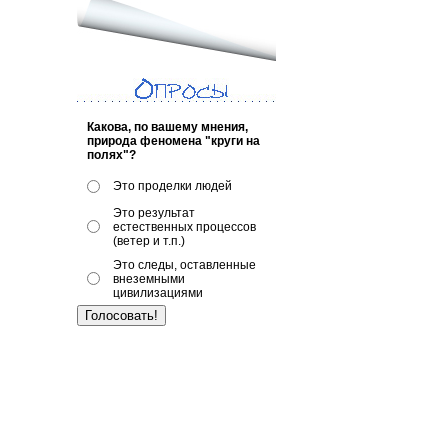
Какова, по вашему мнения,
природа феномена "круги на
полях"?
Это проделки людей
Это результат
естественных процессов
(ветер и т.п.)
Это следы, оставленные
внеземными
цивилизациями