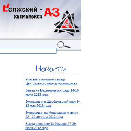
Участие в полевом съезде
Центрального округа Космопоиска
Выезд на Медведицкую гряду 14-16
июня 2013 года
Экспедиция в Щербаковский парк 9-
13 мая 2013 года
Экспедиция на Медведицкую гряду
22 - 29 августа 2012 года
Выезд в посёлок Куйбышев 27-29
июля 2012 года