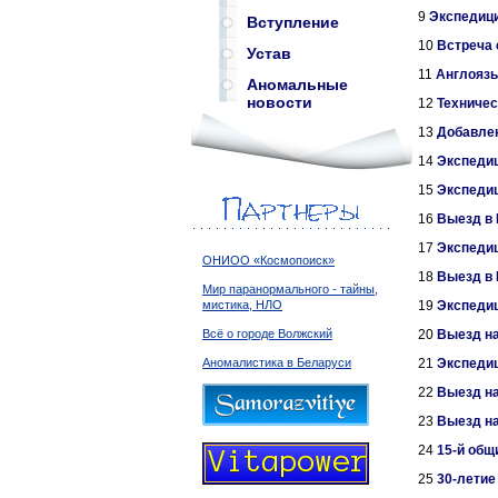
9
Экспедици
Вступление
10
Встреча 
Устав
11
Англоязы
Аномальные
новости
12
Техничес
13
Добавле
14
Экспедиц
15
Экспедиц
16
Выезд в 
17
Экспедиц
ОНИОО «Космопоиск»
18
Выезд в 
Мир паранормального - тайны,
19
Экспедиц
мистика, НЛО
20
Выезд н
Всё о городе Волжский
21
Экспедиц
Аномалистика в Беларуси
22
Выезд на
23
Выезд на
24
15-й общ
25
30-летие