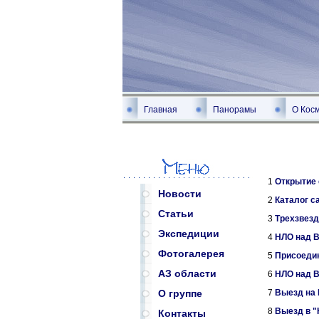
Главная
Панорамы
О Кос
1
Открытие 
Новости
2
Каталог с
Статьи
3
Трехзвезд
Экспедиции
4
НЛО над В
Фотогалерея
5
Присоеди
АЗ области
6
НЛО над В
7
Выезд на
О группе
8
Выезд в 
Контакты