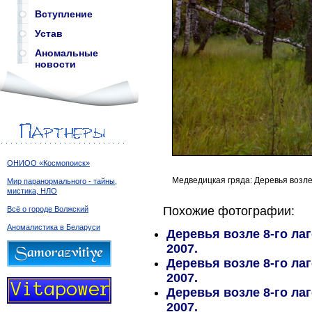
Вступление
Устав
Аномальные
новости
ОНИОО «Космопоиск»
Медведицкая гряда: Деревья возле
Мир паранормального - тайны,
мистика, НЛО
Похожие фотографии:
Всё о городе Волжский
Аномалистика в Беларуси
Деревья возле 8-го ла
2007.
Деревья возле 8-го ла
2007.
Деревья возле 8-го ла
2007.