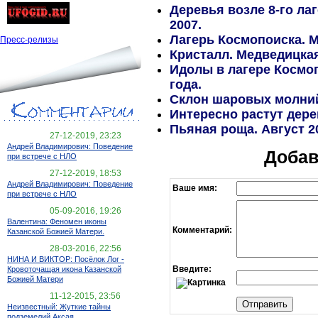
Деревья возле 8-го ла
2007.
Лагерь Космопоиска. М
Пресс-релизы
Кристалл. Медведицкая
Идолы в лагере Космоп
года.
Склон шаровых молний
Интересно растут дерев
Пьяная роща. Август 2
27-12-2019, 23:23
Андрей Владимирович: Поведение
Добав
при встрече с НЛО
27-12-2019, 18:53
Андрей Владимирович: Поведение
Ваше имя:
при встрече с НЛО
05-09-2016, 19:26
Валентина: Феномен иконы
Комментарий:
Казанской Божией Матери.
28-03-2016, 22:56
НИНА И ВИКТОР: Посёлок Лог -
Введите:
Кровоточащая икона Казанской
Божией Матери
11-12-2015, 23:56
Неизвестный: Жуткие тайны
подземелий Аксая