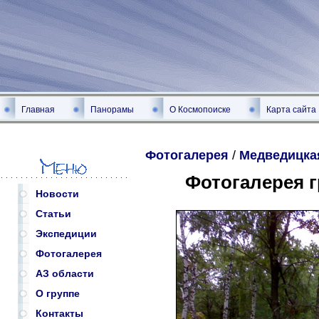
Главная
Панорамы
О Космопоиске
Карта сайта
Фотогалерея
/
Медведицка
Фотогалерея 
Новости
Статьи
Экспедиции
Фотогалерея
АЗ области
О группе
Контакты