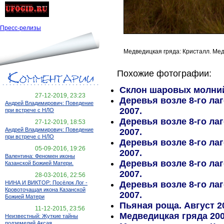
Пресс-релизы
Медведицкая гряда: Кристалл. Мед
Похожие фотографии:
Склон шаровых молний
27-12-2019, 23:23
Деревья возле 8-го ла
Андрей Владимирович: Поведение
2007.
при встрече с НЛО
Деревья возле 8-го ла
27-12-2019, 18:53
Андрей Владимирович: Поведение
2007.
при встрече с НЛО
Деревья возле 8-го ла
05-09-2016, 19:26
2007.
Валентина: Феномен иконы
Деревья возле 8-го ла
Казанской Божией Матери.
2007.
28-03-2016, 22:56
Деревья возле 8-го ла
НИНА И ВИКТОР: Посёлок Лог -
Кровоточащая икона Казанской
2007.
Божией Матери
Пьяная роща. Август 2
11-12-2015, 23:56
Медведицкая гряда 20
Неизвестный: Жуткие тайны
подземелий Аксая