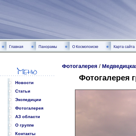
Главная
Панорамы
О Космопоиске
Карта сайта
Фотогалерея
/
Медведицка
Фотогалерея 
Новости
Статьи
Экспедиции
Фотогалерея
АЗ области
О группе
Контакты