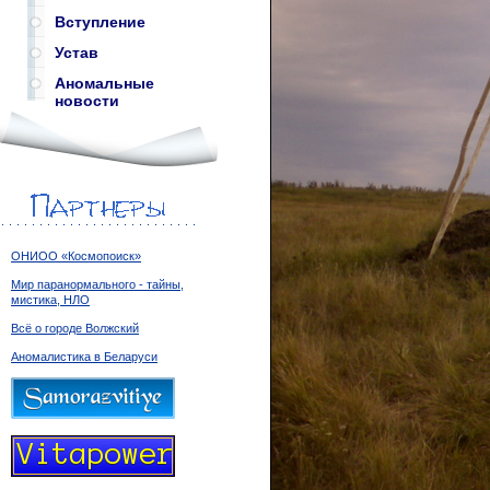
Вступление
Устав
Аномальные
новости
ОНИОО «Космопоиск»
Мир паранормального - тайны,
мистика, НЛО
Всё о городе Волжский
Аномалистика в Беларуси