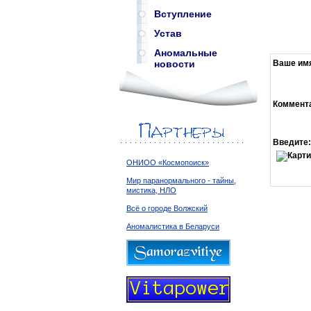
Вступление
Устав
Аномальные
Ваше им
новости
Коммент
Введите:
ОНИОО «Космопоиск»
Мир паранормального - тайны,
мистика, НЛО
Всё о городе Волжский
Аномалистика в Беларуси