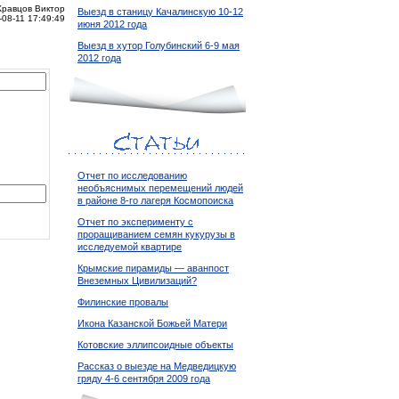
Кравцов Виктор
Выезд в станицу Качалинскую 10-12
-08-11 17:49:49
июня 2012 года
Выезд в хутор Голубинский 6-9 мая
2012 года
Отчет по исследованию
необъяснимых перемещений людей
в районе 8-го лагеря Космопоиска
Отчет по эксперименту с
проращиванием семян кукурузы в
исследуемой квартире
Крымские пирамиды — аванпост
Внеземных Цивилизаций?
Филинские провалы
Икона Казанской Божьей Матери
Котовские эллипсоидные объекты
Рассказ о выезде на Медведицкую
гряду 4-6 сентября 2009 года