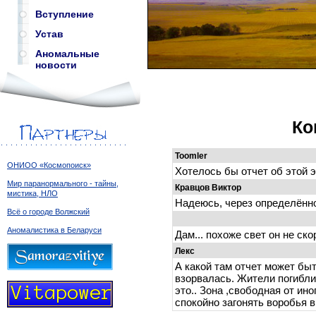
Вступление
Устав
Аномальные
новости
Ко
Toomler
ОНИОО «Космопоиск»
Хотелось бы отчет об этой э
Мир паранормального - тайны,
Кравцов Виктор
мистика, НЛО
Надеюсь, через определённо
Всё о городе Волжский
Аномалистика в Беларуси
Дам... похоже свет он не скор
Лекс
А какой там отчет может быт
взорвалась. Жители погибли 
это.. Зона ,свободная от и
спокойно загонять воробья в 