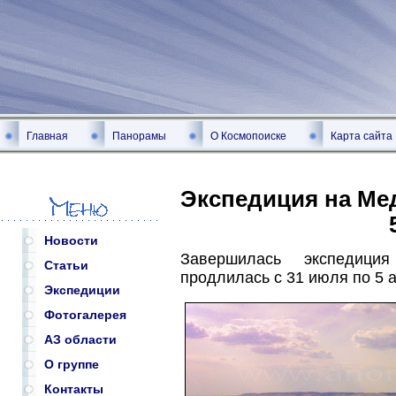
Главная
Панорамы
О Космопоиске
Карта сайта
Экспедиция на Мед
Новости
Завершилась экспедици
Статьи
продлилась с 31 июля по 5 а
Экспедиции
Фотогалерея
АЗ области
О группе
Контакты