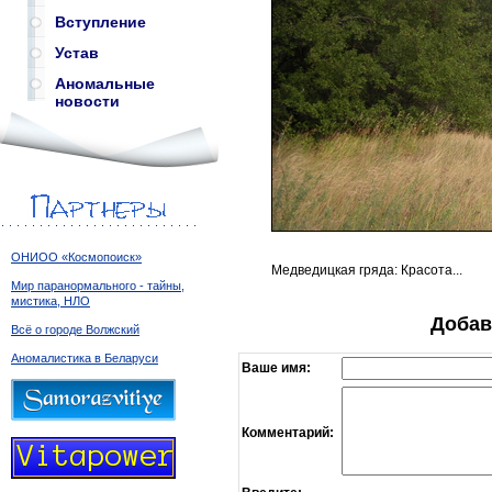
Вступление
Устав
Аномальные
новости
ОНИОО «Космопоиск»
Медведицкая гряда: Красота...
Мир паранормального - тайны,
мистика, НЛО
Добав
Всё о городе Волжский
Аномалистика в Беларуси
Ваше имя:
Комментарий: