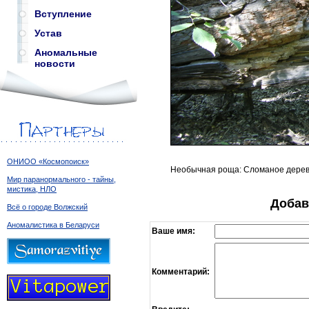
Вступление
Устав
Аномальные
новости
ОНИОО «Космопоиск»
Необычная роща: Сломаное дере
Мир паранормального - тайны,
мистика, НЛО
Добав
Всё о городе Волжский
Аномалистика в Беларуси
Ваше имя:
Комментарий: