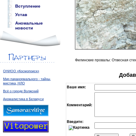
Вступление
Устав
Аномальные
новости
Филинские провалы: Отвесная сте
ОНИОО «Космопоиск»
Добав
Мир паранормального - тайны,
мистика, НЛО
Ваше имя:
Всё о городе Волжский
Аномалистика в Беларуси
Комментарий:
Введите: