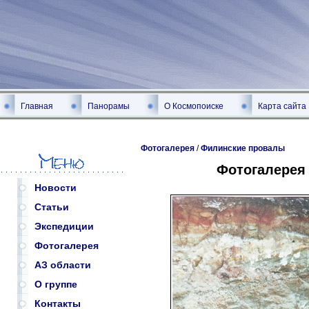
Главная
Панорамы
О Космопоиске
Карта сайта
Фотогалерея
/
Филинские провалы
Фотогалерея
Новости
Статьи
Экспедиции
Фотогалерея
АЗ области
О группе
Контакты