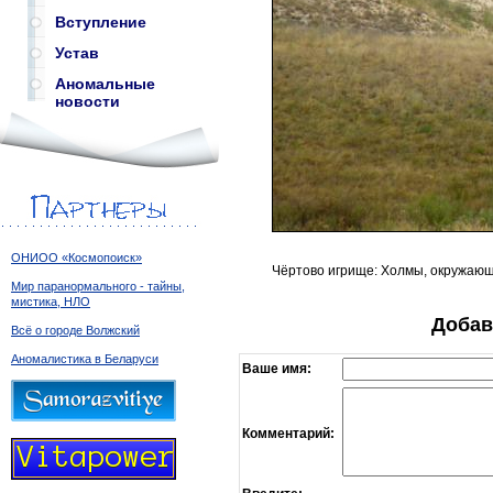
Вступление
Устав
Аномальные
новости
ОНИОО «Космопоиск»
Чёртово игрище: Холмы, окружающ
Мир паранормального - тайны,
мистика, НЛО
Добав
Всё о городе Волжский
Аномалистика в Беларуси
Ваше имя:
Комментарий: