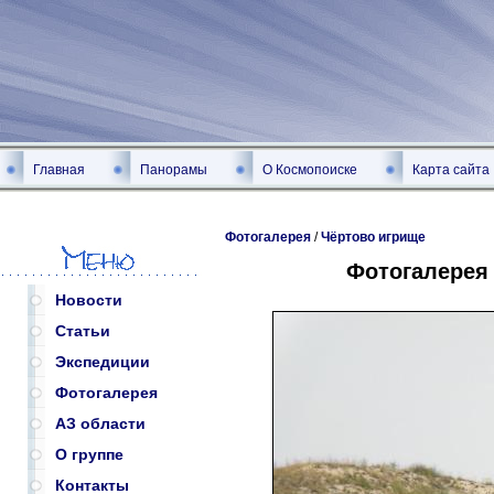
Главная
Панорамы
О Космопоиске
Карта сайта
Фотогалерея
/
Чёртово игрище
Фотогалерея
Новости
Статьи
Экспедиции
Фотогалерея
АЗ области
О группе
Контакты