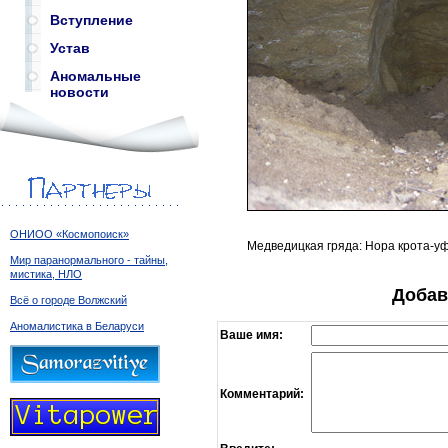
Вступление
Устав
Аномальные
новости
ОНИОО «Космопоиск»
Медведицкая гряда: Нора крота-у
Мир паранормального - тайны,
мистика, НЛО
Добав
Всё о городе Волжский
Аномалистика в Беларуси
Ваше имя:
Комментарий: