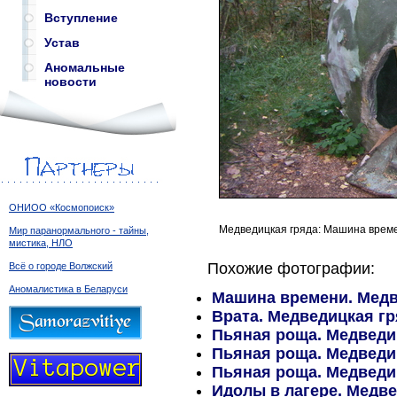
Вступление
Устав
Аномальные
новости
ОНИОО «Космопоиск»
Медведицкая гряда: Машина времен
Мир паранормального - тайны,
мистика, НЛО
Похожие фотографии:
Всё о городе Волжский
Аномалистика в Беларуси
Машина времени. Медве
Врата. Медведицкая гря
Пьяная роща. Медведиц
Пьяная роща. Медведиц
Пьяная роща. Медведиц
Идолы в лагере. Медвед