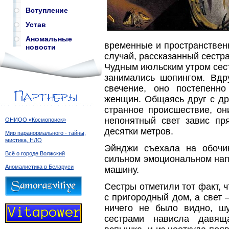
Вступление
Устав
Аномальные
временные и пространствен
новости
случай, рассказанный сест
Чудным июльским утром сес
занимались шопингом. Вдр
свечение, оно постепенн
женщин. Общаясь друг с др
странное происшествие, о
непонятный свет завис пр
ОНИОО «Космопоиск»
десятки метров.
Мир паранормального - тайны,
мистика, НЛО
Эйнджи съехала на обочи
Всё о городе Волжский
сильном эмоциональном нап
Аномалистика в Беларуси
машину.
Сестры отметили тот факт,
с пригородный дом, а свет –
ничего не было видно, ш
сестрами нависла давящ