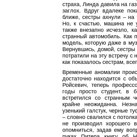
страха, Линда давила на газ
заглох. Вдруг вдалеке пок
ближе, сестры ахнули – на 
Но, к счастью, машина не 
также внезапно исчезло, к
странный автомобиль. Как 
модель, которую даже в му
Вернувшись, домой, сестры
потратили на эту встречу с 
как показалось сестрам, все
Временные аномалии проис
достаточно находится с об
Ройсевич, теперь профессо
годы просто студент, в б
встретился со странным ч
крайне неожиданна. Незн
узенький галстук, черные ту
– словно свалился с потолк
не производил хорошего в
опомниться, задав ему вопр
руках Питера книгу об Н