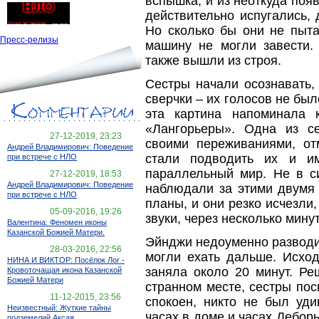
вспышка, и из неоткуда появ
действительно испугались,
Но сколько бы они не пыта
Пресс-релизы
машину не могли завести.
также вышли из строя.
Сестры начали осознавать,
сверчки – их голосов не был
эта картина напоминала 
«Лангорьеры». Одна из се
27-12-2019, 23:23
своими переживаниями, от
Андрей Владимирович: Поведение
стали подводить их и им
при встрече с НЛО
параллельный мир. Не в си
27-12-2019, 18:53
Андрей Владимирович: Поведение
наблюдали за этими двумя 
при встрече с НЛО
планы, и они резко исчезли
05-09-2016, 19:26
звуки, через несколько мину
Валентина: Феномен иконы
Казанской Божией Матери.
Эйнджи недоуменно разводи
28-03-2016, 22:56
могли ехать дальше. Исход
НИНА И ВИКТОР: Посёлок Лог -
заняла около 20 минут. Ре
Кровоточащая икона Казанской
Божией Матери
странном месте, сестры по
11-12-2015, 23:56
спокоен, никто не был уд
Неизвестный: Жуткие тайны
часах в доме и часах Дебор
подземелий Аксая