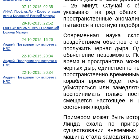
– 25 минут. Случай с сё
07-12-2015, 02:35
указывают на ряд общих 
АННА: Посёлок Лог - Кровоточащая
икона Казанской Божией Матери
пространственные аномали
29-10-2015, 22:52
пытаются в плотную подобра
ОЛЕСЯ: Феномен иконы Казанской
Божией Матери.
Современная наука скл
24-10-2015, 16:20
воздействием объектов с 
Андрей: Поведение при встрече с
послужить черная дыра. О
НЛО
объяснение невозможно. По
22-10-2015, 20:34
время и пространство можн
Андрей: Поведение при встрече с
НЛО
черных дыр, единственно н
22-10-2015, 20:34
пространственно-временным 
Андрей: Поведение при встрече с
корабля время будет теч
НЛО
убыстряться или замедлят
воспринимать только пос
смещается настоящее и б
состояния людей.
Примером может быть исто
Линда ехала по пригор
существовании внеземных 
машина стала замедлять ход