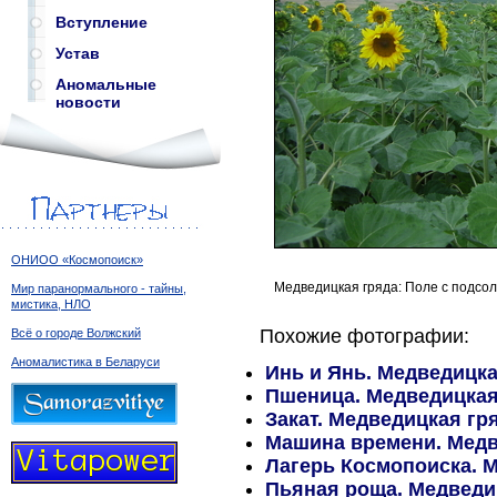
Вступление
Устав
Аномальные
новости
ОНИОО «Космопоиск»
Медведицкая гряда: Поле с подсол
Мир паранормального - тайны,
мистика, НЛО
Похожие фотографии:
Всё о городе Волжский
Аномалистика в Беларуси
Инь и Янь. Медведицка
Пшеница. Медведицкая 
Закат. Медведицкая гря
Машина времени. Медве
Лагерь Космопоиска. М
Пьяная роща. Медведиц