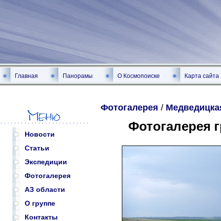
Главная
Панорамы
О Космопоиске
Карта сайта
Фотогалерея
/
Медведицка
Фотогалерея 
Новости
Статьи
Экспедиции
Фотогалерея
АЗ области
О группе
Контакты