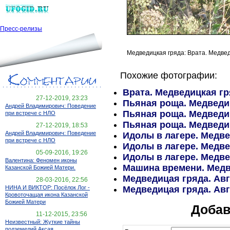
Пресс-релизы
Медведицкая гряда: Врата. Медведи
Похожие фотографии:
Врата. Медведицкая гр
27-12-2019, 23:23
Пьяная роща. Медведиц
Андрей Владимирович: Поведение
Пьяная роща. Медведиц
при встрече с НЛО
Пьяная роща. Медведиц
27-12-2019, 18:53
Андрей Владимирович: Поведение
Идолы в лагере. Медвед
при встрече с НЛО
Идолы в лагере. Медвед
05-09-2016, 19:26
Идолы в лагере. Медвед
Валентина: Феномен иконы
Машина времени. Медве
Казанской Божией Матери.
Медведицая гряда. Авг
28-03-2016, 22:56
Медведицая гряда. Авг
НИНА И ВИКТОР: Посёлок Лог -
Кровоточащая икона Казанской
Божией Матери
Добав
11-12-2015, 23:56
Неизвестный: Жуткие тайны
подземелий Аксая