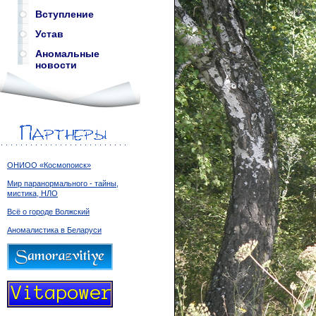
Вступление
Устав
Аномальные
новости
ОНИОО «Космопоиск»
Мир паранормального - тайны,
мистика, НЛО
Всё о городе Волжский
Аномалистика в Беларуси