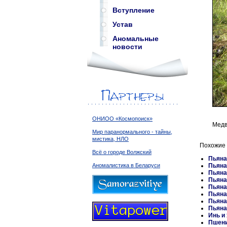
Вступление
Устав
Аномальные
новости
ОНИОО «Космопоиск»
Медв
Мир паранормального - тайны,
мистика, НЛО
Похожие ф
Всё о городе Волжский
Пьяна
Пьяна
Аномалистика в Беларуси
Пьяна
Пьяна
Пьяна
Пьяна
Пьяна
Пьяна
Инь и
Пшени