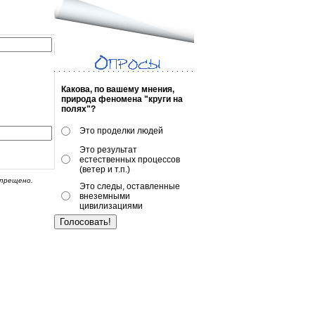
Какова, по вашему мнения,
природа феномена "круги на
полях"?
Это проделки людей
Это результат
естественных процессов
(ветер и т.п.)
апрещено.
Это следы, оставленные
внеземными
цивилизациями