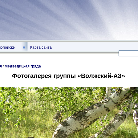
мопоиске
Карта сайта
я
/
Медведицкая гряда
Фотогалерея группы «Волжский-АЗ»