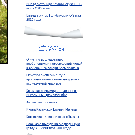
Выезд в станицу Качалинскую 10-12
июня 2012 года
Выезд в хутор Голубинский 6-9 мая
2012 года
Отчет по исследованию
необъяснимых перемещений людей
в районе 8-го лагеря Космопоиска
Отчет по эксперименту с
проращиванием семян кукурузы в
исследуемой квартире
Крымские пирамиды — аванпост
Внеземных Цивилизаций?
Филинские провалы
Икона Казанской Божьей Матери
Котовские эллипсоидные объекты
Рассказ о выезде на Медведицкую
гряду 4-6 сентября 2009 года