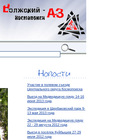
Участие в полевом съезде
Центрального округа Космопоиска
Выезд на Медведицкую гряду 14-16
июня 2013 года
Экспедиция в Щербаковский парк 9-
13 мая 2013 года
Экспедиция на Медведицкую гряду
22 - 29 августа 2012 года
Выезд в посёлок Куйбышев 27-29
июля 2012 года