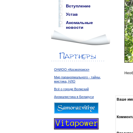
Вступление
Устав
Аномальные
новости
ОНИОО «Космопоиск»
Необ
Мир паранормального - тайны,
мистика, НЛО
Всё о городе Волжский
Аномалистика в Беларуси
Ваше им
Коммент