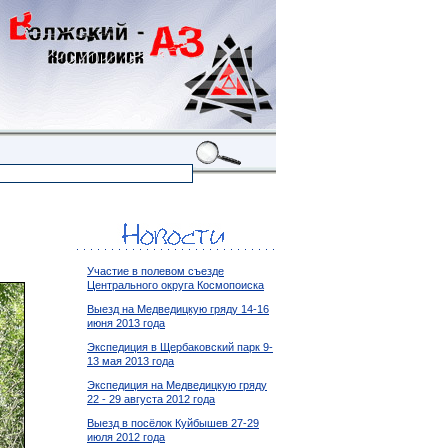
Участие в полевом съезде
Центрального округа Космопоиска
Выезд на Медведицкую гряду 14-16
июня 2013 года
Экспедиция в Щербаковский парк 9-
13 мая 2013 года
Экспедиция на Медведицкую гряду
22 - 29 августа 2012 года
Выезд в посёлок Куйбышев 27-29
июля 2012 года