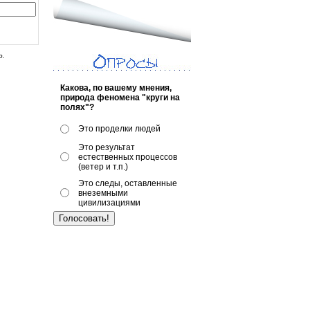
о.
Какова, по вашему мнения,
природа феномена "круги на
полях"?
Это проделки людей
Это результат
естественных процессов
(ветер и т.п.)
Это следы, оставленные
внеземными
цивилизациями