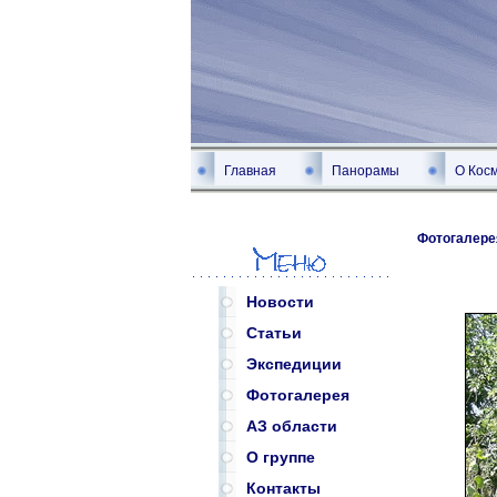
Главная
Панорамы
О Кос
Фотогалере
Новости
Статьи
Экспедиции
Фотогалерея
АЗ области
О группе
Контакты