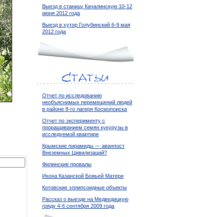
Выезд в станицу Качалинскую 10-12
июня 2012 года
Выезд в хутор Голубинский 6-9 мая
2012 года
Отчет по исследованию
необъяснимых перемещений людей
в районе 8-го лагеря Космопоиска
Отчет по эксперименту с
проращиванием семян кукурузы в
исследуемой квартире
Крымские пирамиды — аванпост
Внеземных Цивилизаций?
Филинские провалы
Икона Казанской Божьей Матери
Котовские эллипсоидные объекты
Рассказ о выезде на Медведицкую
гряду 4-6 сентября 2009 года