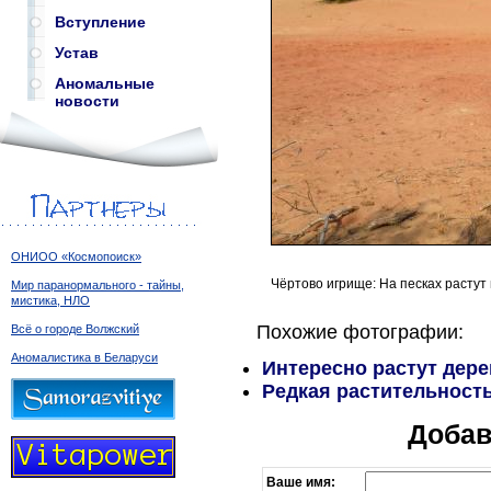
Вступление
Устав
Аномальные
новости
ОНИОО «Космопоиск»
Чёртово игрище: На песках растут
Мир паранормального - тайны,
мистика, НЛО
Похожие фотографии:
Всё о городе Волжский
Аномалистика в Беларуси
Интересно растут дерев
Редкая растительность
Добав
Ваше имя: