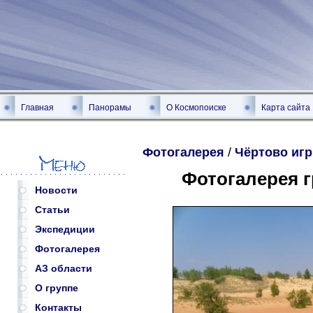
Главная
Панорамы
О Космопоиске
Карта сайта
Фотогалерея
/
Чёртово иг
Фотогалерея 
Новости
Статьи
Экспедиции
Фотогалерея
АЗ области
О группе
Контакты