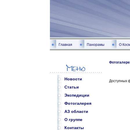
Главная
Панорамы
О Кос
Фотогалере
Новости
Доступных 
Статьи
Экспедиции
Фотогалерея
АЗ области
О группе
Контакты