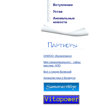
Вступление
Устав
Аномальные
новости
ОНИОО «Космопоиск»
Мир паранормального - тайны,
мистика, НЛО
Всё о городе Волжский
Аномалистика в Беларуси