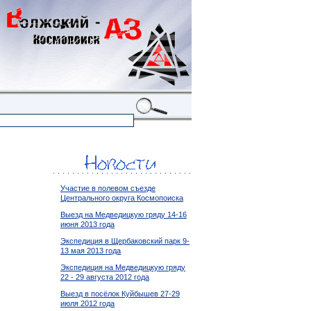
Участие в полевом съезде
Центрального округа Космопоиска
Выезд на Медведицкую гряду 14-16
июня 2013 года
Экспедиция в Щербаковский парк 9-
13 мая 2013 года
Экспедиция на Медведицкую гряду
22 - 29 августа 2012 года
Выезд в посёлок Куйбышев 27-29
июля 2012 года