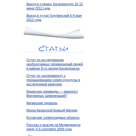
Выезд в станицу Качалинскую 10-12
июня 2012 года
Выезд в хутор Голубинский 6-9 мая
2012 года
Отчет по исследованию
необъяснимых перемещений людей
в районе 8-го лагеря Космопоиска
Отчет по эксперименту с
проращиванием семян кукурузы в
исследуемой квартире
Крымские пирамиды — аванпост
Внеземных Цивилизаций?
Филинские провалы
Икона Казанской Божьей Матери
Котовские эллипсоидные объекты
Рассказ о выезде на Медведицкую
гряду 4-6 сентября 2009 года