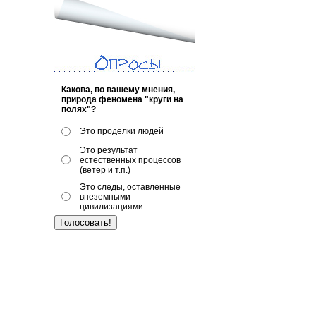
Какова, по вашему мнения,
природа феномена "круги на
полях"?
Это проделки людей
Это результат
естественных процессов
(ветер и т.п.)
Это следы, оставленные
внеземными
цивилизациями