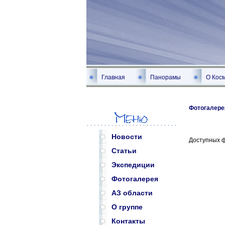
Главная
Панорамы
О Кос
Фотогалере
Новости
Доступных 
Статьи
Экспедиции
Фотогалерея
АЗ области
О группе
Контакты