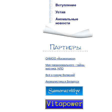
Вступление
Устав
Аномальные
новости
ОНИОО «Космопоиск»
Мир паранормального - тайны,
мистика, НЛО
Всё о городе Волжский
Аномалистика в Беларуси