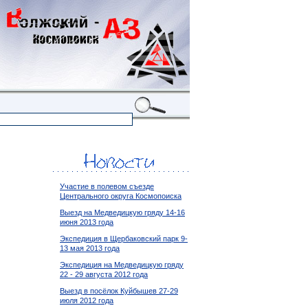
Участие в полевом съезде
Центрального округа Космопоиска
Выезд на Медведицкую гряду 14-16
июня 2013 года
Экспедиция в Щербаковский парк 9-
13 мая 2013 года
Экспедиция на Медведицкую гряду
22 - 29 августа 2012 года
Выезд в посёлок Куйбышев 27-29
июля 2012 года