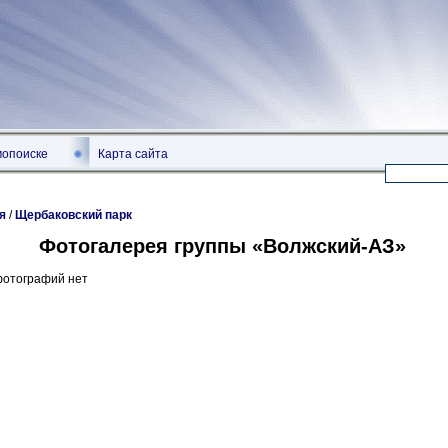
мопоиске
Карта сайта
я
/
Щербаковский парк
Фотогалерея группы «Волжский-АЗ»
фотографий нет