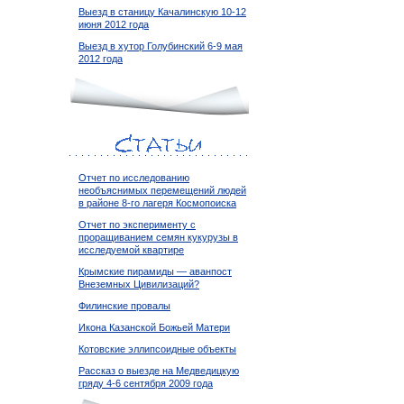
Выезд в станицу Качалинскую 10-12
июня 2012 года
Выезд в хутор Голубинский 6-9 мая
2012 года
Отчет по исследованию
необъяснимых перемещений людей
в районе 8-го лагеря Космопоиска
Отчет по эксперименту с
проращиванием семян кукурузы в
исследуемой квартире
Крымские пирамиды — аванпост
Внеземных Цивилизаций?
Филинские провалы
Икона Казанской Божьей Матери
Котовские эллипсоидные объекты
Рассказ о выезде на Медведицкую
гряду 4-6 сентября 2009 года