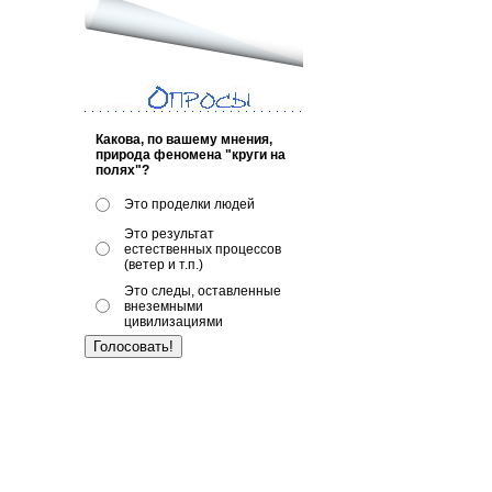
Какова, по вашему мнения,
природа феномена "круги на
полях"?
Это проделки людей
Это результат
естественных процессов
(ветер и т.п.)
Это следы, оставленные
внеземными
цивилизациями