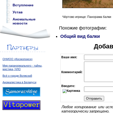
Вступление
Устав
Чёртово игрище: Панорама балки
Аномальные
новости
Похожие фотографии:
Общий вид балки
Добав
Ваше имя:
ОНИОО «Космопоиск»
Мир паранормального - тайны,
мистика, НЛО
Комментарий:
Всё о городе Волжский
Аномалистика в Беларуси
Введите:
Любое копирование или исп
категорически запрещено.