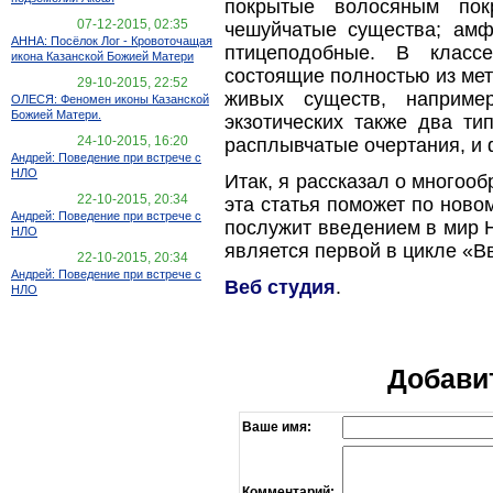
покрытые волосяным покр
07-12-2015, 02:35
чешуйчатые существа; амф
АННА: Посёлок Лог - Кровоточащая
птицеподобные. В классе
икона Казанской Божией Матери
состоящие полностью из ме
29-10-2015, 22:52
живых существ, наприме
ОЛЕСЯ: Феномен иконы Казанской
Божией Матери.
экзотических также два ти
24-10-2015, 16:20
расплывчатые очертания, и 
Андрей: Поведение при встрече с
НЛО
Итак, я рассказал о многоо
22-10-2015, 20:34
эта статья поможет по ново
Андрей: Поведение при встрече с
послужит введением в мир 
НЛО
является первой в цикле «В
22-10-2015, 20:34
Андрей: Поведение при встрече с
Веб студия
.
НЛО
Добави
Ваше имя:
Комментарий: