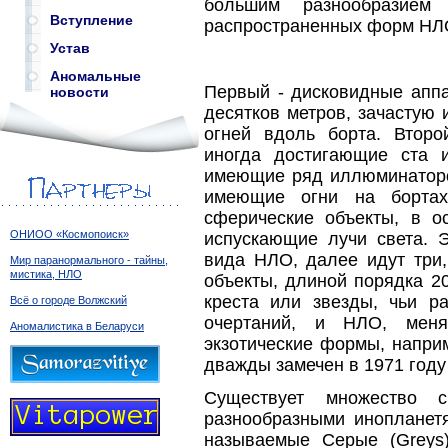
большим разнообразием
Вступление
распространенных форм НЛ
Устав
Аномальные
Первый - дисковидные аппа
новости
десятков метров, зачастую
огней вдоль борта. Второ
иногда достигающие ста 
имеющие ряд иллюминаторов
имеющие огни на бортах
сферические объекты, в о
ОНИОО «Космопоиск»
испускающие лучи света. 
вида НЛО, далее идут три
Мир паранормального - тайны,
мистика, НЛО
объекты, длиной порядка 2
креста или звезды, чьи р
Всё о городе Волжский
очертаний, и НЛО, мен
Аномалистика в Беларуси
экзотические формы, напри
дважды замечен в 1971 году
Существует множество 
разнообразными инопланетя
называемые Серые (Greys)