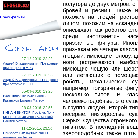
полутора до двух метров, с
бровей и ресниц. Также и
похожие на людей, росто
Пресс-релизы
лицом, похожим на «сканди
описывают как роботов сло
среди инопланетян насе
призрачные фигуры. Иноп
признакам на четыре класса
людьми, имеющие голову, ц
27-12-2019, 23:23
ноги (встречаются наибо
Андрей Владимирович: Поведение
имеющие чешую или шерст
при встрече с НЛО
или летающих с помощью 
27-12-2019, 18:53
Андрей Владимирович: Поведение
роботы, механические су
при встрече с НЛО
например призрачные фиг
05-09-2016, 19:26
несколько типов. В кла
Валентина: Феномен иконы
человекоподобные, это сущ
Казанской Божией Матери.
в группе людей. Второй тип
28-03-2016, 22:56
НИНА И ВИКТОР: Посёлок Лог -
несерые, низкорослые су
Кровоточащая икона Казанской
Серых. Существа огромного,
Божией Матери
гигантов. В последний вош
11-12-2015, 23:56
звероподобных также пять
Неизвестный: Жуткие тайны
подземелий Аксая