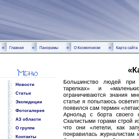
Главная
Панорамы
О Космопоиске
Карта сайта
«К
Большинство людей при
Новости
тарелках» и «маленьк
Статьи
ограничиваются знания м
статье я попытаюсь осветит
Экспедиции
появился сам термин «летаю
Фотогалерея
Арнольд с борта своего 
АЗ области
Скалистыми горами строй и
что они «летели, как за
О группе
понравилась журналистам 
Контакты