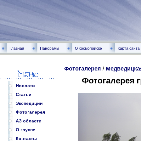
Главная
Панорамы
О Космопоиске
Карта сайта
Фотогалерея
/
Медведицка
Фотогалерея 
Новости
Статьи
Экспедиции
Фотогалерея
АЗ области
О группе
Контакты