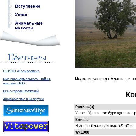
Вступление
Устав
Аномальные
новости
ОНИОО «Космопоиск»
Медведицкая гряда: Буря надвига
Мир паранормального - тайны,
мистика, НЛО
Всё о городе Волжский
Ко
Аномалистика в Беларуси
Редиска)))
У нас в Урюпинске бури чуток по-кр
Евгеша
И это вы бурей называете!))))))))
Wx1000