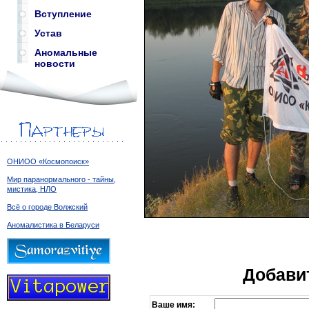
Вступление
Устав
Аномальные
новости
ОНИОО «Космопоиск»
Мир паранормального - тайны,
мистика, НЛО
Всё о городе Волжский
Аномалистика в Беларуси
Добави
Ваше имя: