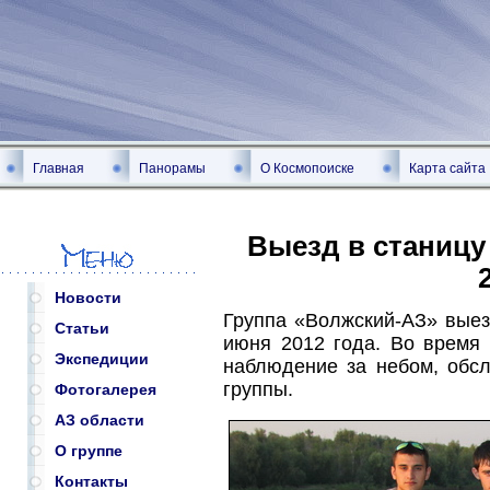
Главная
Панорамы
О Космопоиске
Карта сайта
Выезд в станицу
Новости
Группа «Волжский-АЗ» выез
Статьи
июня 2012 года. Во время 
Экспедиции
наблюдение за небом, обсл
группы.
Фотогалерея
АЗ области
О группе
Контакты