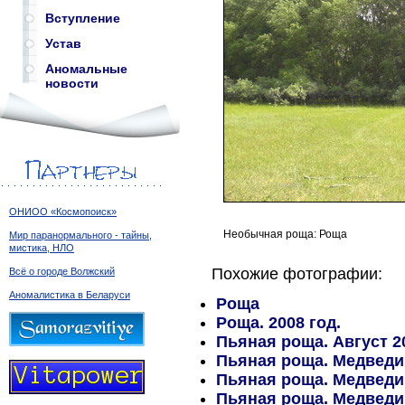
Вступление
Устав
Аномальные
новости
ОНИОО «Космопоиск»
Необычная роща: Роща
Мир паранормального - тайны,
мистика, НЛО
Похожие фотографии:
Всё о городе Волжский
Аномалистика в Беларуси
Роща
Роща. 2008 год.
Пьяная роща. Август 2
Пьяная роща. Медведиц
Пьяная роща. Медведиц
Пьяная роща. Медведиц