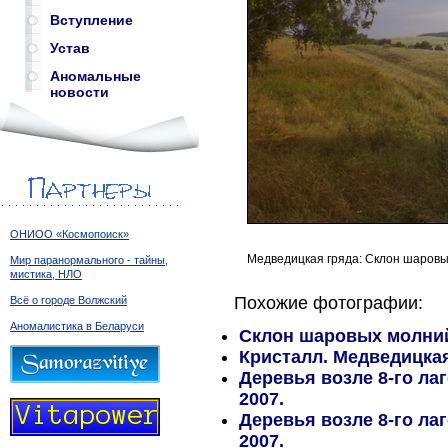
Вступление
Устав
Аномальные
новости
ОНИОО «Космопоиск»
Медведицкая гряда: Склон шаровы
Мир паранормального - тайны,
мистика, НЛО
Похожие фотографии:
Всё о городе Волжский
Аномалистика в Беларуси
Склон шаровых молний.
Кристалл. Медведицкая
Деревья возле 8-го ла
2007.
Деревья возле 8-го ла
2007.