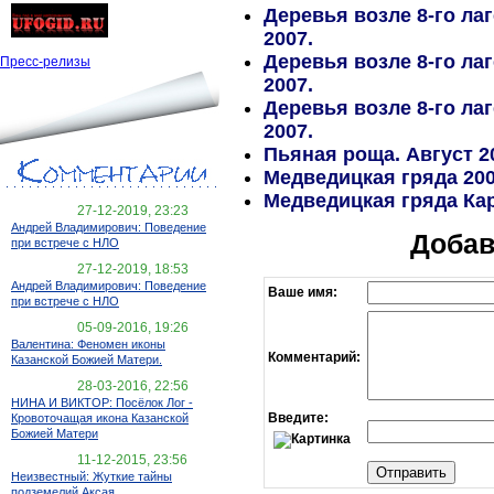
Деревья возле 8-го ла
2007.
Деревья возле 8-го ла
Пресс-релизы
2007.
Деревья возле 8-го ла
2007.
Пьяная роща. Август 2
Медведицкая гряда 20
Медведицкая гряда Ка
27-12-2019, 23:23
Андрей Владимирович: Поведение
Добав
при встрече с НЛО
27-12-2019, 18:53
Андрей Владимирович: Поведение
Ваше имя:
при встрече с НЛО
05-09-2016, 19:26
Валентина: Феномен иконы
Комментарий:
Казанской Божией Матери.
28-03-2016, 22:56
НИНА И ВИКТОР: Посёлок Лог -
Введите:
Кровоточащая икона Казанской
Божией Матери
11-12-2015, 23:56
Неизвестный: Жуткие тайны
подземелий Аксая