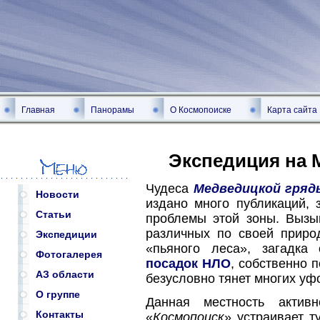
Главная
Панорамы
О Космопоиске
Карта сайта
Экспедиция на 
Чудеса
Медведицкой гряд
Новости
издано много публикаций, 
Статьи
проблемы этой зоны. Вызы
различных по своей приро
Экспедиции
«пьяного леса», загадка
Фотогалерея
посадок НЛО
, собственно 
АЗ области
безусловно тянет многих уфол
О группе
Данная местность актив
Контакты
«
Космопоиск
» устраивает т