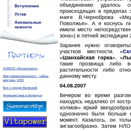
объединению удалось 
Вступление
происходящих в пределах э
Устав
книге В.Черноброва «Ме
Аномальные
Поволжья». А я коснусь л
новости
имели место непосредствен
зона») в летней экспедиции 
Заранее нужно оговорить
участков местности. «
Ск
«
Шанхайская горка
», «
Лы
такие прозвища либо вс
ОНИОО «Космопоиск»
растительности либо отн
данному месту.
Мир паранормального - тайны,
мистика, НЛО
04.08.2007
Всё о городе Волжский
Вечером во время разгов
Аномалистика в Беларуси
находясь недалеко от кост
холмов» яркий звездообраз
однозначно были больше 
момент. Казалось, он тол
зигзагообразно. Затем НЛО