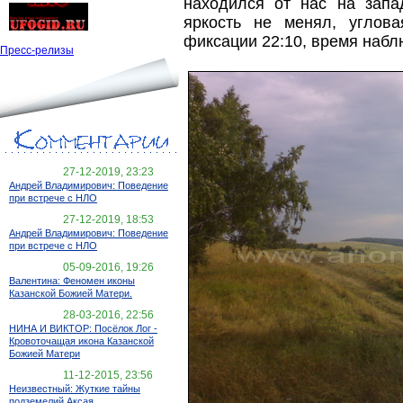
находился от нас на запа
яркость не менял, углов
фиксации 22:10, время набл
Пресс-релизы
27-12-2019, 23:23
Андрей Владимирович: Поведение
при встрече с НЛО
27-12-2019, 18:53
Андрей Владимирович: Поведение
при встрече с НЛО
05-09-2016, 19:26
Валентина: Феномен иконы
Казанской Божией Матери.
28-03-2016, 22:56
НИНА И ВИКТОР: Посёлок Лог -
Кровоточащая икона Казанской
Божией Матери
11-12-2015, 23:56
Неизвестный: Жуткие тайны
подземелий Аксая