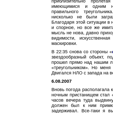
приблизительно пролета
имеющимися и одним не
правильного треугольник
нисколько не были загра
Благодаря этой ситуации в 
и спорное, но все же ими
мысль не нова, давно прих
видимости, искусственна
маскировки.
В 22:35 снова со стороны «
звездообразный объект, п
прошел прямо над нашим ла
«треугольником». Но меня 
Двигался НЛО с запада на в
6.08.2007
Вновь погода располагала 
ночным пристанищем стал 
часов вечера туда выдвину
должен был к ним примкн
задерживал. Все-таки я 