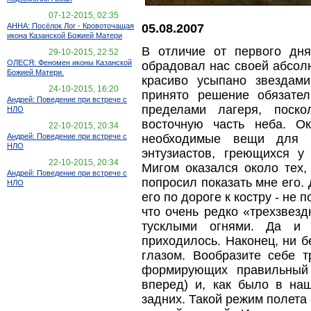
07-12-2015, 02:35
05.08.2007
АННА: Посёлок Лог - Кровоточащая
икона Казанской Божией Матери
В отличие от первого дня
29-10-2015, 22:52
ОЛЕСЯ: Феномен иконы Казанской
обрадовал нас своей абсол
Божией Матери.
красиво усыпано звездами
24-10-2015, 16:20
принято решение обязате
Андрей: Поведение при встрече с
пределами лагеря, поско
НЛО
восточную часть неба. О
22-10-2015, 20:34
необходимые вещи для н
Андрей: Поведение при встрече с
НЛО
энтузиастов, греющихся у 
22-10-2015, 20:34
Мигом оказался около тех,
Андрей: Поведение при встрече с
попросил показать мне его. 
НЛО
его по дороге к костру - не
что очень редко «трехзвезд
тусклыми огнями. Да и
приходилось. Наконец, ни 
глазом. Вообразите себе т
формирующих правильный 
вперед) и, как было в на
задних. Такой режим полета 