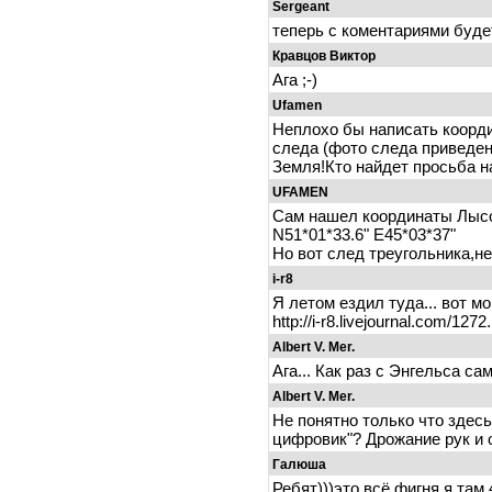
Sergeant
теперь с коментариями буде
Кравцов Виктор
Ага ;-)
Ufamen
Неплохо бы написать коорди
следа (фото следа привед
Земля!Кто найдет просьба н
UFAMEN
Сам нашел координаты Лысо
N51*01*33.6" E45*03*37"
Но вот след треугольника,н
i-r8
Я летом ездил туда... вот м
http://i-r8.livejournal.com/1272
Albert V. Mer.
Ага... Как раз с Энгельса са
Albert V. Mer.
Не понятно только что здес
цифровик"? Дрожание рук и 
Галюша
Ребят)))это всё фигня я там 