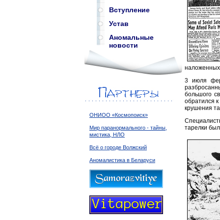
Вступление
Устав
Аномальные
новости
наложенных 
3 июля фе
разбросанн
большого св
обратился к
крушения та
ОНИОО «Космопоиск»
Специалист
тарелки был
Мир паранормального - тайны,
мистика, НЛО
Всё о городе Волжский
Аномалистика в Беларуси