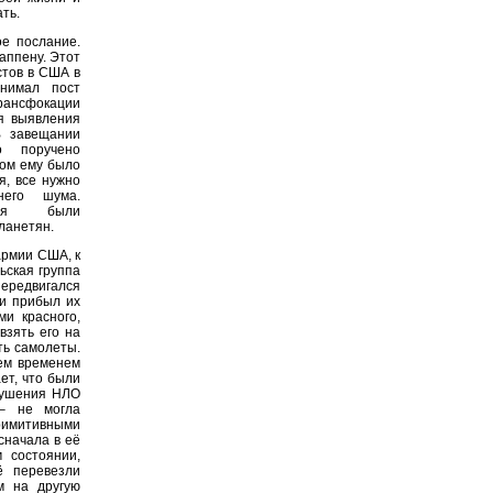
ть.
е послание.
аппену. Этот
стов в США в
нимал пост
сфокации
я выявления
В завещании
о поручено
том ему было
я, все нужно
его шума.
ания были
ланетян.
рмии США, к
ьская группа
ередвигался
ии прибыл их
ми красного,
взять его на
ть самолеты.
Тем временем
ет, что были
рушения НЛО
– не могла
римитивными
сначала в её
 состоянии,
ё перевезли
м на другую