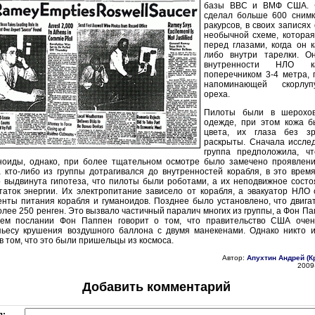
базы ВВС и ВМФ США. 
сделал больше 600 снимк
ракурсов, в своих записях
необычной схеме, котора
перед глазами, когда он к
либо внутри тарелки. О
внутренности НЛО к
поперечником 3-4 метра, 
напоминающей скорлуп
ореха.
Пилоты были в шерохов
одежде, при этом кожа б
цвета, их глаза без з
раскрыты. Сначала иссле
группа предположила, ч
ноиды, однако, при более тщательном осмотре было замечено проявлени
а кто-либо из группы дотрагивался до внутренностей корабля, в это врем
 выдвинута гипотеза, что пилоты были роботами, а их неподвижное состо
аток энергии. Их электропитание зависело от корабля, а эвакуатор НЛО 
нты питания корабля и гуманоидов. Позднее было установлено, что двига
лее 250 ренген. Это вызвало частичный паралич многих из группы, а Фон Па
оем послании Фон Паппен говорит о том, что правительство США очен
пьесу крушения воздушного баллона с двумя манекенами. Однако никто и
в том, что это были пришельцы из космоса.
Автор:
Апухтин Андрей (К
2009
Добавить комментарий
я: