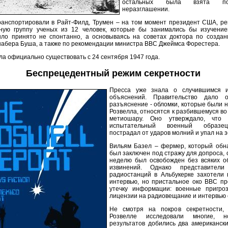
остальных была взята п
неразглашении.
ранспортировали в Райт-Филд, Трумен – на том момент президент США, р
тную группу ученых из 12 человек, которые бы занимались бы изучени
ло принято не спонтанно, а основываясь на советах доктора по создан
набера Буша, а также по рекомендации министра ВВС Джеймса Форестера.
ла официально существовать с 24 сентября 1947 года.
Беспрецедентный режим секретности
Пресса уже знала о случившимся 
объяснений. Правительство дало 
разъяснение - обломки, которые были 
Розвелла, относятся к разбившемуся во
метиошару. Оно утверждало, что
испытательный военный образе
пострадал от ударов молний и упал на 
Вильям Базел – фермер, который обн
был заключен под стражу для допроса, 
неделю был освобожден без всяких о
извинений. Однако представител
радиостанций в Альбукерке захотели 
интервью, но пристальное око ВВС пр
утечку информации: военные пригро
лицензии на радиовещание и интервью 
Не смотря на покров секретности,
Розвелле исследовали многие, 
результатов добились два американск