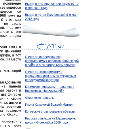
появление
Выезд в станицу Качалинскую 10-12
етящегося
июня 2012 года
ющегося со
Выезд в хутор Голубинский 6-9 мая
960 км/ч на
2012 года
 В этот раз
л не столь
ей, поэтому
ановить его
поминал два
ужил НЛО и
ти движения
ерифа, а тот
Отчет по исследованию
го. На место
необъяснимых перемещений людей
в районе 8-го лагеря Космопоиска
на летающей
Отчет по эксперименту с
проращиванием семян кукурузы в
исследуемой квартире
загадочными
 на панели
Крымские пирамиды — аванпост
ыл разбит и
Внеземных Цивилизаций?
 две фигурки
Филинские провалы
ями к своим
ипаж диска и
Икона Казанской Божьей Матери
на военный
а грузовом
Котовские эллипсоидные объекты
оне, Охайо.
Рассказ о выезде на Медведицкую
 запретив к
гряду 4-6 сентября 2009 года
м. Со всех