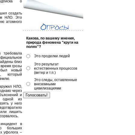
одписка о
ешил создать
ем НЛО. Это
ию атомного
Какова, по вашему мнения,
природа феномена "круги на
полях"?
и требовала
Это проделки людей
официальное
найдены близ
Это результат
 время грозы
естественных процессов
 был новый
(ветер и т.п.)
ц, который
землю.
Это следы, оставленные
внеземными
аружил НЛО,
цивилизациями
однако через
бъяснений и
и одной из
взять у него
едотвратило
зили лишить
сорвалось.
 инцидент в
но больших
их уфолога –