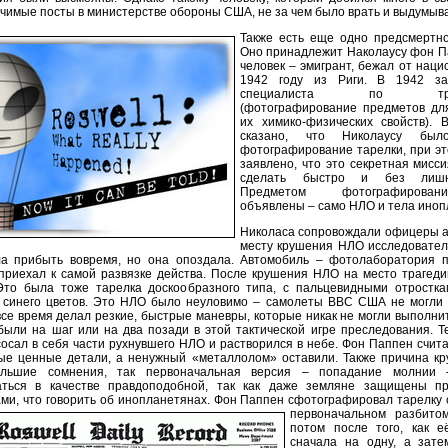
чимые посты в министерстве обороны США, не за чем было врать и выдумыва
Также есть еще одно предсмертно
Оно принадлежит Наколаусу фон П
человек – эмигрант, бежал от наци
1942 году из Риги. В 1942 за
специалиста по тран
(фотографирование предметов дл
их химико-физических свойств). 
сказано, что Николаусу был
фотографирование тарелки, при э
заявлено, что это секретная мисси
сделать быстро и без лишн
Предметом фотографиров
объявлены – само НЛО и тела иноп
Николаса сопровождали офицеры а
месту крушения НЛО исследовател
а прибыть вовремя, но она опоздала. Автомобиль – фотолаборатория п
приехал к самой развязке действа. После крушения НЛО на место трагед
 Это была тоже тарелка доскообразного типа, с пальцевидными отростка
, синего цветов. Это НЛО было неуловимо – самолеты ВВС США не могли 
все время делал резкие, быстрые маневры, которые никак не могли выполни
были на шаг или на два позади в этой тактической игре преследования. 
сосал в себя части рухнувшего НЛО и растворился в небе. Фон Паппен счита
ые ценные детали, а ненужный «металлолом» оставили. Также причина к
ольшие сомнения, так первоначальная версия – попадание молнии 
аться в качестве правдоподобной, так как даже земляне защищены п
ми, что говорить об инопланетянах.
Фон Паппен сфотографировал тарелку 
первоначальном разбитом
потом после того, как е
сначала на одну, а зате