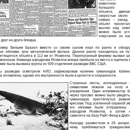
известное: 
большого св
объекта, двига
скоростью около 
северо – запад.
объект пролета
высоко над земл
можно было уст
очертания: он на
друг на друга блюдца.
рмер Вильям Бразел вместе со своим сыном ехал по ранчо и обнар
ые обломки, кучу металлической фольги. Данное ранчо находилось на пу
етящегося объекта в 112 км от Розвелла. Перепуганный фермер вызвал ш
 военным. Команда аэродрома Розвелла вскоре прибыла на место и оцепила е
кже была вызвана группа из 509 отделения разведки ВВС США.
ы разведки осмотрели НЛО, зафиксировав наличие гуманоидов. Каби
а оплавлена, однако его внутренности были в целости и сохранности.
Странные листы, испещренные 
символами лежали на полу и
управления. Один иллюминатор б
через просвет можно было увидеть
гуманоидов, пристёгнутых ремн
креслам. Под усиленной охраной эк
его обломки были отправлены 
аэродром Розвелла, а затем н
самолете на базу Райт-Филд в Дайт
Находку разместили в 29 ангаре,
нему приближаться граждански