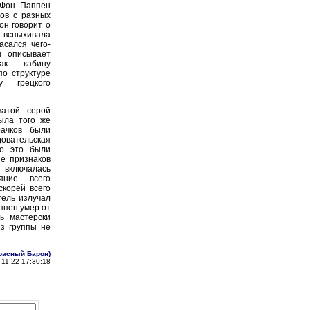
Фон Паппен
ов с разных
 он говорит о
я вспыхивала
асался чего-
н описывает
ак кабину
по структуре
у грецкого
атой серой
ыла того же
рачков были
довательская
то это были
е признаков
я включалась
яние – всего
скорей всего
тель излучал
ппен умер от
ь мастерски
з группы не
расный Барон)
-11-22 17:30:18