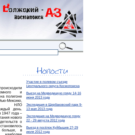
Участие в полевом съезде
Центрального округа Космопоиска
роисходили
томного и
Выезд на Медведицкую гряду 14-16
 на полигоне
июня 2013 года
-Мексико,
Экспедиция в Щербаковский парк 9-
ие НЛО
13 мая 2013 года
аждый день.
 1947 года –
Экспедиция на Медведицкую гряду
тания нового
22 - 29 августа 2012 года
детельств о
становилось
Выезд в посёлок Куйбышев 27-29
больше, в
июля 2012 года
наиболее