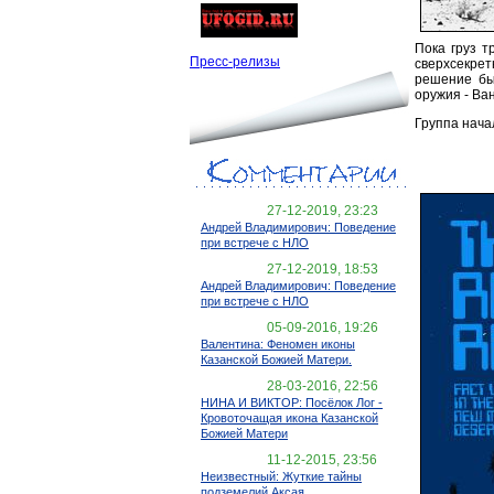
Пока груз т
Пресс-релизы
сверхсекре
решение бы
оружия - Ва
Группа нача
27-12-2019, 23:23
Андрей Владимирович: Поведение
при встрече с НЛО
27-12-2019, 18:53
Андрей Владимирович: Поведение
при встрече с НЛО
05-09-2016, 19:26
Валентина: Феномен иконы
Казанской Божией Матери.
28-03-2016, 22:56
НИНА И ВИКТОР: Посёлок Лог -
Кровоточащая икона Казанской
Божией Матери
11-12-2015, 23:56
Неизвестный: Жуткие тайны
подземелий Аксая