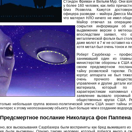
Стэндон Фриман и Вильям Мур. Они вз
у более 160 человек, как либо причастн
близ Розвелла. Кажутся достовер
офицера разведки – майора Джесса Ма
что материл НЛО ничего не имел обще
Майор отвечал за операцию
сокрытия информации об и
выдвижении версии о метеош
впоследствии заявил, что 
металлической фольги был столь
даже молот в 7 кг не оставил на
хотя метал был очень тонок и ле
Роберт Саурбехар – профес
занимавший один из главны
министерстве обороны в США в 1
своем предсмертном послан
тайну розвелской тарелки. П
корпус аппарата не был тяжел
очень прочного веществ
управления и другие детали из
материала, который по в
характеристикам напоминал 
заявление вызвало огромный
общественных кругах США. Р
 только небольшая группа военно-политической элиты США знает тайны э
интерес к этому неопознанному объекту был больше чем к созданию водород
Предсмертное послание Николауса фон Паппена
нно, все высказывания Саурбахера были восприняты как бред выжившего из 
ния были высмеяны. Однако такому человеку, который добился много в с