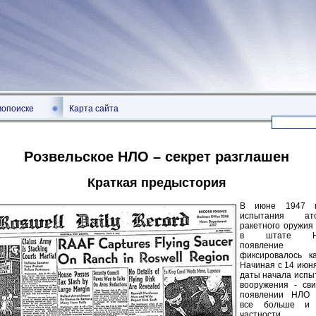
мопоиске
Карта сайта
Розвельское НЛО – секрет разглашен
Краткая предыстория
В июне 1947 п
испытания а
ракетного оружия
в штате Нью
появлен
фиксировалось к
Начиная с 14 июня
даты начала испы
вооружения - сви
появлении НЛО 
все больше и 
частности 