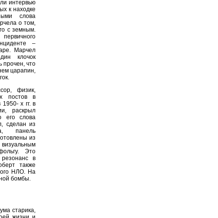
яли интервью
ых к находке
ными слова
рчела о том,
го с земным.
 первичного
нциденте –
аре. Марчел
один клочок
 прочен, что
 нем царапин,
гок.
сор, физик,
х постов в
950- х гг. в
ии, раскрыл
о его слова
, сделан из
а, панель
готовлены из
изуальным
фольгу. Это
 резонанс в
оберт также
того НЛО. На
ной бомбы.
ума старика,
воей жизни и