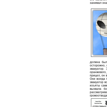
занимал зна
должна был
осторожно, 
эвакуатор.
оранжевого
прицел, он 
Они всегда 
эвакуатор в
изъяты сам
вызвала б
рассматрив
громоотвода