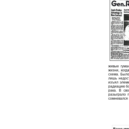
живые гума
жизни, когд
схема. Было
лишь недост
изъял элеме
радиацию бо
рака. В св
разыграло 
сомневался 
Ваше им