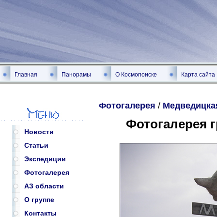
Главная
Панорамы
О Космопоиске
Карта сайта
Фотогалерея
/
Медведицка
Фотогалерея 
Новости
Статьи
Экспедиции
Фотогалерея
АЗ области
О группе
Контакты