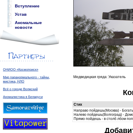
Вступление
Устав
Аномальные
новости
ОНИОО «Космопоиск»
Медведицкая гряда: Указатель
Мир паранормального - тайны,
мистика, НЛО
Всё о городе Волжский
Ко
Аномалистика в Беларуси
Стих
Направо пойдешь(Москва) - Богат
Налево пойдешь(Волгоград) - Дом
Прямо пойдешь - в столб лбом по
Добави