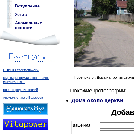
Вступление
Устав
Аномальные
новости
ОНИОО «Космопоиск»
Посёлок Лог: Дома напротив церкв
Мир паранормального - тайны,
мистика, НЛО
Похожие фотографии:
Всё о городе Волжский
Аномалистика в Беларуси
Дома около церкви
Добав
Ваше имя: