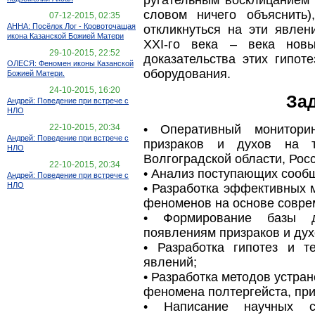
словом ничего объяснить
07-12-2015, 02:35
АННА: Посёлок Лог - Кровоточащая
откликнуться на эти явлен
икона Казанской Божией Матери
XXI-го века – века новы
29-10-2015, 22:52
доказательства этих гипо
ОЛЕСЯ: Феномен иконы Казанской
оборудования.
Божией Матери.
24-10-2015, 16:20
За
Андрей: Поведение при встрече с
НЛО
• Оперативный мониторин
22-10-2015, 20:34
Андрей: Поведение при встрече с
призраков и духов на т
НЛО
Волгоградской области, Росс
22-10-2015, 20:34
• Анализ поступающих сооб
Андрей: Поведение при встрече с
НЛО
• Разработка эффективных 
феноменов на основе совре
• Формирование базы д
появлениям призраков и дух
• Разработка гипотез и 
явлений;
• Разработка методов устра
феномена полтергейста, при
• Написание научных 