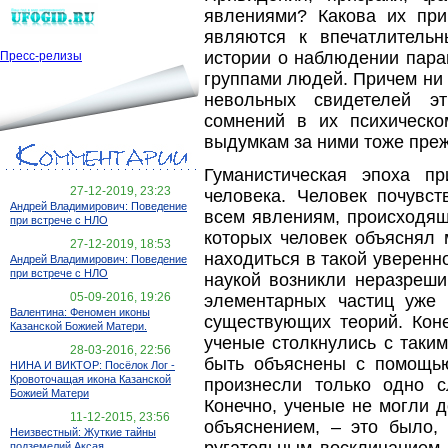
явлениями? Какова их прир
являются к впечатлитель
истории о наблюдении пара
Пресс-релизы
группами людей. Причем ни 
невольных свидетелей э
сомнений в их психическо
выдумкам за ними тоже преж
Гуманистическая эпоха п
27-12-2019, 23:23
человека. Человек почувст
Андрей Владимирович: Поведение
всем явлениям, происходящ
при встрече с НЛО
которых человек объяснял 
27-12-2019, 18:53
находиться в такой уверенно
Андрей Владимирович: Поведение
при встрече с НЛО
наукой возникли неразреш
05-09-2016, 19:26
элементарных частиц уже
Валентина: Феномен иконы
существующих теорий. Коне
Казанской Божией Матери.
ученые столкнулись с таки
28-03-2016, 22:56
быть объяснены с помощью
НИНА И ВИКТОР: Посёлок Лог -
Кровоточащая икона Казанской
произнесли только одно с
Божией Матери
Конечно, ученые не могли 
11-12-2015, 23:56
объяснением, – это было, 
Неизвестный: Жуткие тайны
ругательным восклицанием 
подземелий Аксая