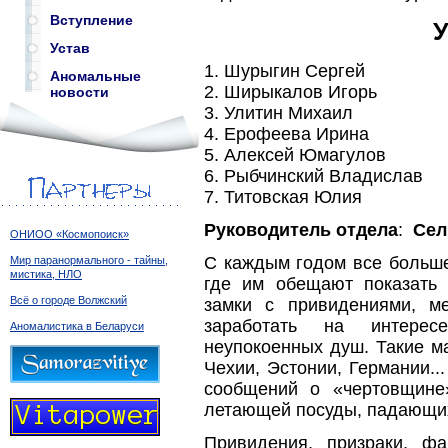
Вступление
У
Устав
1. Шурыгин Сергей
Аномальные
2. Ширыкалов Игорь
новости
3. Улитин Михаил
4. Ерофеева Ирина
5. Алексей Юмагулов
6. Рыбчинский Владислав
7. Титовская Юлия
Руководитель отдела
:
Сел
ОНИОО «Космопоиск»
С каждым годом все больше
Мир паранормального - тайны,
мистика, НЛО
где им обещают показать 
Всё о городе Волжский
замки с привидениями, м
заработать на интерес
Аномалистика в Беларуси
неупокоенных душ. Такие м
Чехии, Эстонии, Германии.
сообщений о «чертовщине
летающей посуды, падающих к
Привидения, призраки, ф