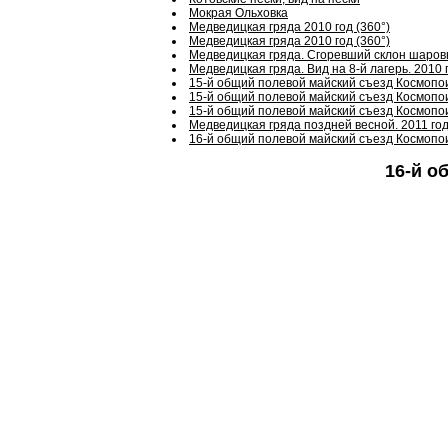
Мокрая Ольховка
Медведицкая гряда 2010 год (360°)
Медведицкая гряда 2010 год (360°)
Медведицкая гряда. Сгоревший склон шаро
Медведицкая гряда. Вид на 8-й лагерь. 2010 
15-й общий полевой майский съезд Космопоис
15-й общий полевой майский съезд Космопои
15-й общий полевой майский съезд Космопои
Медведицкая гряда поздней весной. 2011 год
16-й общий полевой майский съезд Космопоис
16-й о