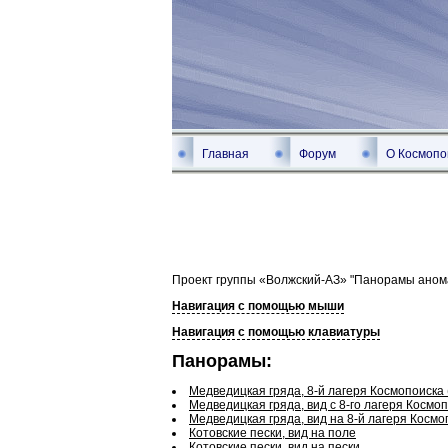
Главная
Форум
О Космопо
Проект группы «Волжский-АЗ» "Панорамы анома
Навигация с помощью мыши
Навигация с помощью клавиатуры
Панорамы:
Медведицкая гряда, 8-й лагеря Космопоиска 
Медведицкая гряда, вид с 8-го лагеря Космо
Медведицкая гряда, вид на 8-й лагеря Космо
Котовские пески, вид на поле
Котовские пески, вид на пески